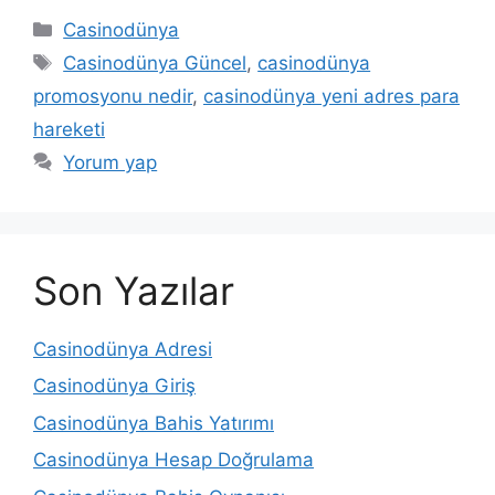
Kategoriler
Casinodünya
Etiketler
Casinodünya Güncel
,
casinodünya
promosyonu nedir
,
casinodünya yeni adres para
hareketi
Yorum yap
Son Yazılar
Casinodünya Adresi
Casinodünya Giriş
Casinodünya Bahis Yatırımı
Casinodünya Hesap Doğrulama