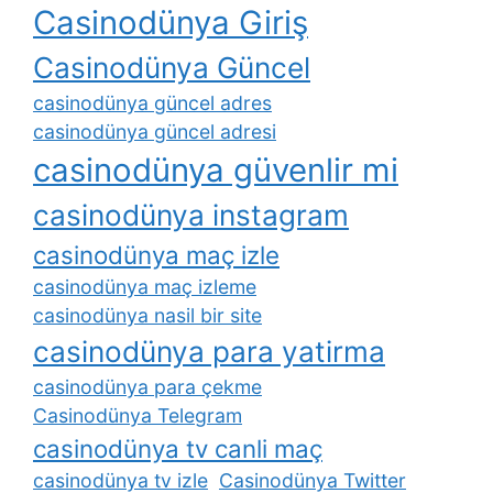
Casinodünya Giriş
Casinodünya Güncel
casinodünya güncel adres
casinodünya güncel adresi
casinodünya güvenlir mi
casinodünya instagram
casinodünya maç izle
casinodünya maç izleme
casinodünya nasil bir site
casinodünya para yatirma
casinodünya para çekme
Casinodünya Telegram
casinodünya tv canli maç
casinodünya tv izle
Casinodünya Twitter