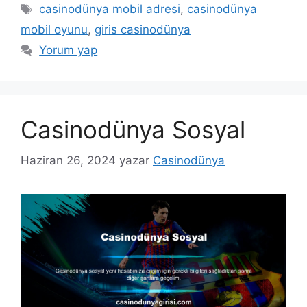
Etiketler
casinodünya mobil adresi
,
casinodünya
mobil oyunu
,
giris casinodünya
Yorum yap
Casinodünya Sosyal
Haziran 26, 2024
yazar
Casinodünya