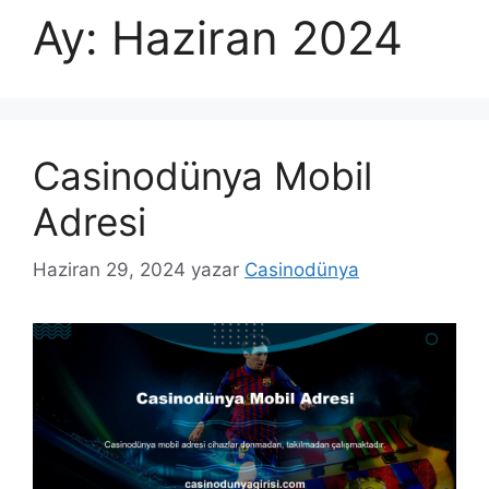
Ay:
Haziran 2024
Casinodünya Mobil
Adresi
Haziran 29, 2024
yazar
Casinodünya