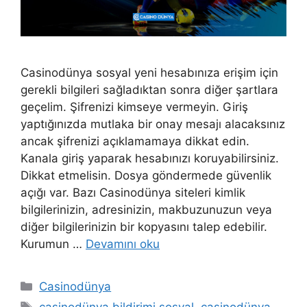
Casinodünya sosyal yeni hesabınıza erişim için
gerekli bilgileri sağladıktan sonra diğer şartlara
geçelim. Şifrenizi kimseye vermeyin. Giriş
yaptığınızda mutlaka bir onay mesajı alacaksınız
ancak şifrenizi açıklamamaya dikkat edin.
Kanala giriş yaparak hesabınızı koruyabilirsiniz.
Dikkat etmelisin. Dosya göndermede güvenlik
açığı var. Bazı Casinodünya siteleri kimlik
bilgilerinizin, adresinizin, makbuzunuzun veya
diğer bilgilerinizin bir kopyasını talep edebilir.
Kurumun …
Devamını oku
Kategoriler
Casinodünya
Etiketler