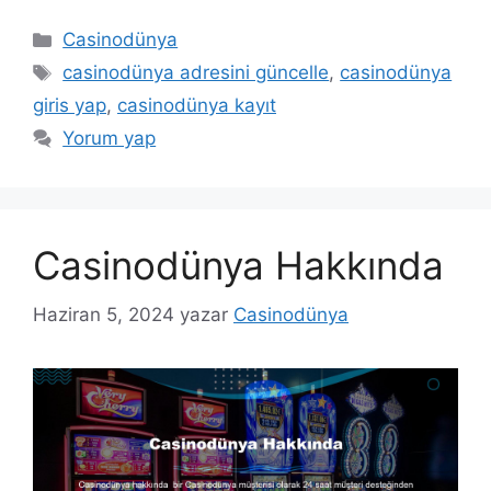
Kategoriler
Casinodünya
Etiketler
casinodünya adresini güncelle
,
casinodünya
giris yap
,
casinodünya kayıt
Yorum yap
Casinodünya Hakkında
Haziran 5, 2024
yazar
Casinodünya