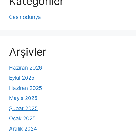
Kategoriler
Casinodünya
Arşivler
Haziran 2026
Eylül 2025
Haziran 2025
Mayıs 2025
Şubat 2025
Ocak 2025
Aralık 2024