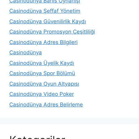
Casinodünya Bahis Oynanışı
Casinodünya Şeffaf Yönetim
Casinodünya Güvenilirlik Kaydı
Casinodünya Promosyon Çeşitliliği
Casinodünya Adres Bilgileri
Casinodünya
Casinodünya Üyelik Kaydı
Casinodünya Spor Bölümü
Casinodünya Oyun Altyapısı
Casinodünya Video Poker
Casinodünya Adres Belirleme