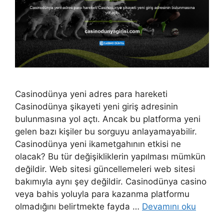
Casinodünya yeni adres para hareketi
Casinodünya şikayeti yeni giriş adresinin
bulunmasına yol açtı. Ancak bu platforma yeni
gelen bazı kişiler bu sorguyu anlayamayabilir.
Casinodünya yeni ikametgahının etkisi ne
olacak? Bu tür değişikliklerin yapılması mümkün
değildir. Web sitesi güncellemeleri web sitesi
bakımıyla aynı şey değildir. Casinodünya casino
veya bahis yoluyla para kazanma platformu
olmadığını belirtmekte fayda …
Devamını oku