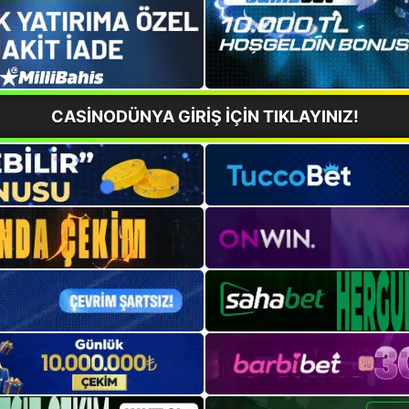
CASİNODÜNYA GİRİŞ İÇİN TIKLAYINIZ!