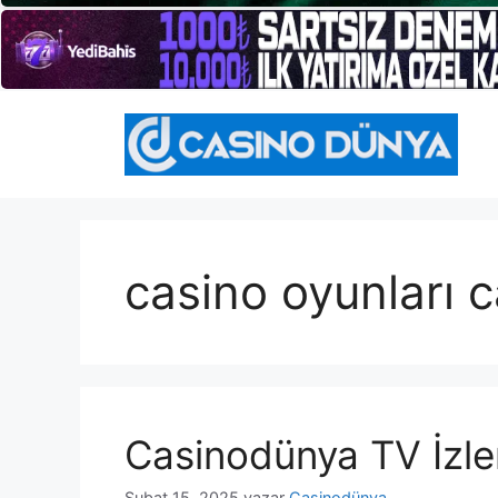
İçeriğe
atla
casino oyunları 
Casinodünya TV İzle
Şubat 15, 2025
yazar
Casinodünya