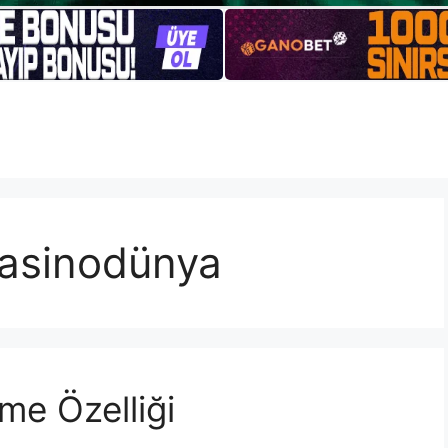
casinodünya
me Özelliği