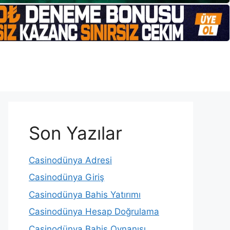
Son Yazılar
Casinodünya Adresi
Casinodünya Giriş
Casinodünya Bahis Yatırımı
Casinodünya Hesap Doğrulama
Casinodünya Bahis Oynanışı