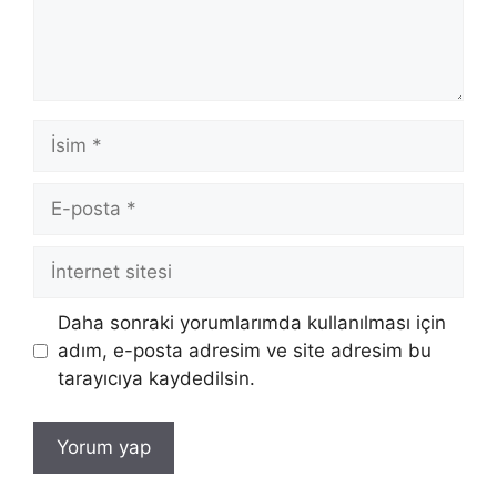
İsim
E-
posta
İnternet
sitesi
Daha sonraki yorumlarımda kullanılması için
adım, e-posta adresim ve site adresim bu
tarayıcıya kaydedilsin.