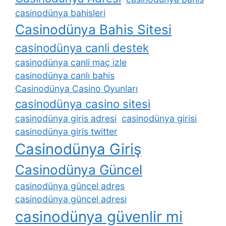
casinodünya bahisleri
Casinodünya Bahis Sitesi
casinodünya canli destek
casinodünya canli maç izle
casinodünya canlı bahis
Casinodünya Casino Oyunları
casinodünya casino sitesi
casinodünya giris adresi
casinodünya girisi
casinodünya giris twitter
Casinodünya Giriş
Casinodünya Güncel
casinodünya güncel adres
casinodünya güncel adresi
casinodünya güvenlir mi