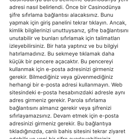
adresi nasıl belirlendi. Önce bir Casinodünya
şifre sıfırlama bağlantısı alacaksınız. Bunu
yapmak için giriş panelini tekrar tıklayın. Ancak,
kimlik bilgilerinizi unuttuysanız, şifre bağlantısını
unutabilir ve bunları sıfırlamak için talimatları
izleyebilirsiniz. Bir hata yaptınız ve bu bilgiyi
hatırlamadınız. Bu sekmeye tıklamak daha
küçük bir pencere açacaktır. Bu pencereyi
kullanmak için e-posta adresinizi girmeniz
gerekir. Bilmediğiniz veya güvenmediğiniz
herhangi bir e-posta adresi kullanmayın. Web
sitesindeki e-posta hesabınızdaki adresle aynı
adres girmeniz gerekir. Parola sıfırlama
bağlantısını almanız gerekir veya şifrenizi
sıfırlayamazsınız. Devam etmek için e-posta
adresinizi girmeniz gerekir. Bu bağlantıya
tıkladığınızda, canlı bahis sitesini tekrar ziyaret