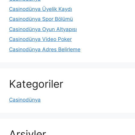
Casinodünya Üyelik Kaydı
Casinodünya Spor Bölümü
Casinodünya Oyun Altyapısı
Casinodünya Video Poker
Casinodünya Adres Belirleme
Kategoriler
Casinodünya
Arşivler