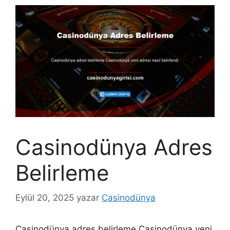
Casinodünya Adres
Belirleme
Eylül 20, 2025
yazar
Casinodünya
Casinodünya adres belirleme Casinodünya yeni