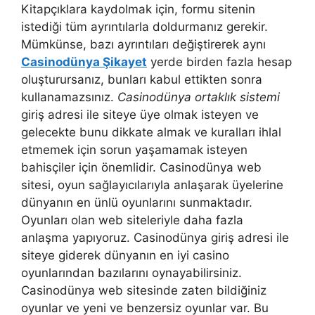
Kitapçıklara kaydolmak için, formu sitenin
istediği tüm ayrıntılarla doldurmanız gerekir.
Mümkünse, bazı ayrıntıları değiştirerek aynı
Casinodünya Şikayet
yerde birden fazla hesap
oluşturursanız, bunları kabul ettikten sonra
kullanamazsınız.
Casinodünya ortaklık sistemi
giriş adresi ile siteye üye olmak isteyen ve
gelecekte bunu dikkate almak ve kuralları ihlal
etmemek için sorun yaşamamak isteyen
bahisçiler için önemlidir. Casinodünya web
sitesi, oyun sağlayıcılarıyla anlaşarak üyelerine
dünyanın en ünlü oyunlarını sunmaktadır.
Oyunları olan web siteleriyle daha fazla
anlaşma yapıyoruz. Casinodünya giriş adresi ile
siteye giderek dünyanın en iyi casino
oyunlarından bazılarını oynayabilirsiniz.
Casinodünya web sitesinde zaten bildiğiniz
oyunlar ve yeni ve benzersiz oyunlar var. Bu