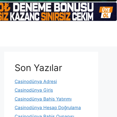
Son Yazılar
Casinodünya Adresi
Casinodünya Giriş
Casinodünya Bahis Yatırımı
Casinodünya Hesap Doğrulama
Casinodünya Bahis Oynanışı