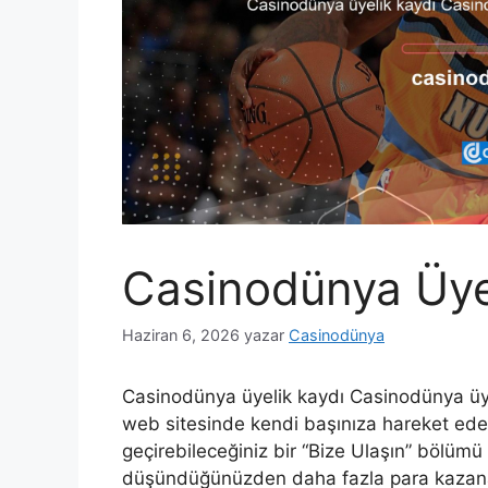
Casinodünya Üye
Haziran 6, 2026
yazar
Casinodünya
Casinodünya üyelik kaydı Casinodünya üy
web sitesinde kendi başınıza hareket edebi
geçirebileceğiniz bir “Bize Ulaşın” bölümü
düşündüğünüzden daha fazla para kazanabi