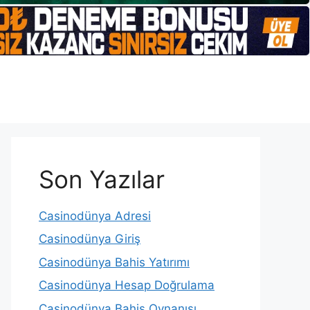
Son Yazılar
Casinodünya Adresi
Casinodünya Giriş
Casinodünya Bahis Yatırımı
Casinodünya Hesap Doğrulama
Casinodünya Bahis Oynanışı