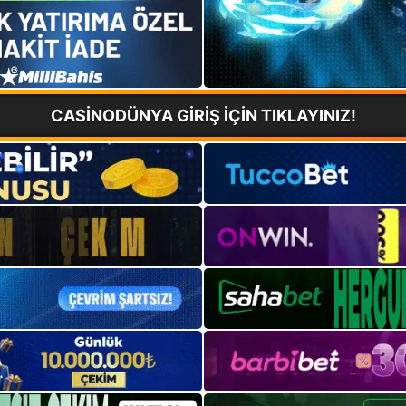
CASİNODÜNYA GİRİŞ İÇİN TIKLAYINIZ!