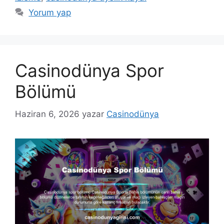
Yorum yap
Casinodünya Spor
Bölümü
Haziran 6, 2026
yazar
Casinodünya