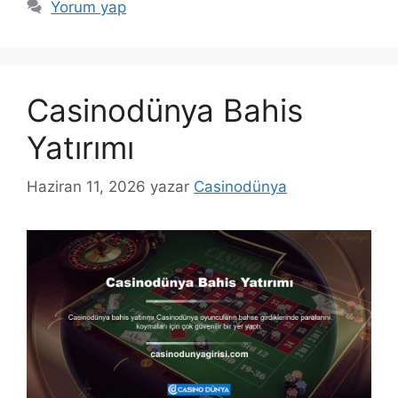
Yorum yap
Casinodünya Bahis
Yatırımı
Haziran 11, 2026
yazar
Casinodünya