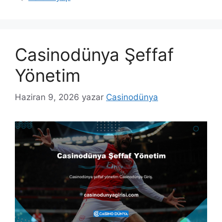
Casinodünya Şeffaf
Yönetim
Haziran 9, 2026
yazar
Casinodünya