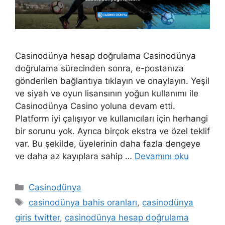
Casinodünya hesap doğrulama Casinodünya
doğrulama sürecinden sonra, e-postanıza
gönderilen bağlantıya tıklayın ve onaylayın. Yeşil
ve siyah ve oyun lisansının yoğun kullanımı ile
Casinodünya Casino yoluna devam etti.
Platform iyi çalışıyor ve kullanıcıları için herhangi
bir sorunu yok. Ayrıca birçok ekstra ve özel teklif
var. Bu şekilde, üyelerinin daha fazla dengeye
ve daha az kayıplara sahip …
Devamını oku
Kategoriler
Casinodünya
Etiketler
casinodünya bahis oranları
,
casinodünya
giris twitter
,
casinodünya hesap doğrulama