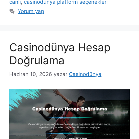
canli
,
casinodünya platform seçenekleri
Yorum yap
Casinodünya Hesap
Doğrulama
Haziran 10, 2026
yazar
Casinodünya