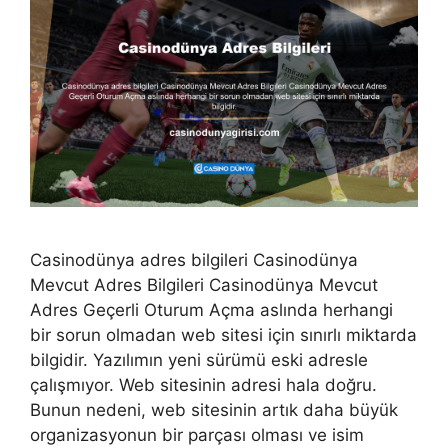
Casinodünya adres bilgileri Casinodünya
Mevcut Adres Bilgileri Casinodünya Mevcut
Adres Geçerli Oturum Açma aslında herhangi
bir sorun olmadan web sitesi için sınırlı miktarda
bilgidir. Yazılımın yeni sürümü eski adresle
çalışmıyor. Web sitesinin adresi hala doğru.
Bunun nedeni, web sitesinin artık daha büyük
organizasyonun bir parçası olması ve isim