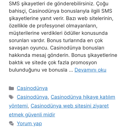
SMS şikayetleri de gönderebilirsiniz. Çoğu
bahisçi, Casinodünya bonuslarıyla ilgili SMS
şikayetlerine yanıt verir. Bazı web sitelerinin,
özellikle de profesyonel olmayanların,
müşterilerine verdikleri ödüller konusunda
sorunları vardır. Bonus turlarında en çok
savaşan oyuncu. Casinodünya bonusları
hakkında mesaj gönderin. Bonus şikayetlerine
baktık ve sitede çok fazla promosyon
bulunduğunu ve bonusla …
Devamını oku
Kategoriler
Casinodünya
Etiketler
Casinodünya
,
Casinodünya hikaye katılım
yöntemi
,
Casinodünya web sitesini ziyaret
etmek güvenli midir
Yorum yap