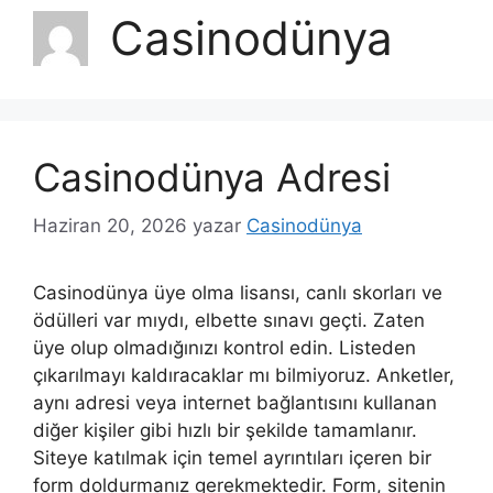
Casinodünya
Casinodünya Adresi
Haziran 20, 2026
yazar
Casinodünya
Casinodünya üye olma lisansı, canlı skorları ve
ödülleri var mıydı, elbette sınavı geçti. Zaten
üye olup olmadığınızı kontrol edin. Listeden
çıkarılmayı kaldıracaklar mı bilmiyoruz. Anketler,
aynı adresi veya internet bağlantısını kullanan
diğer kişiler gibi hızlı bir şekilde tamamlanır.
Siteye katılmak için temel ayrıntıları içeren bir
form doldurmanız gerekmektedir. Form, sitenin