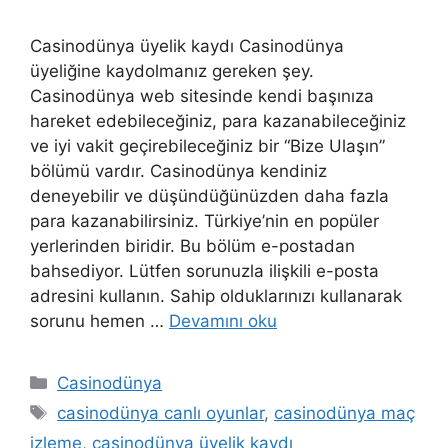
Casinodünya üyelik kaydı Casinodünya
üyeliğine kaydolmanız gereken şey.
Casinodünya web sitesinde kendi başınıza
hareket edebileceğiniz, para kazanabileceğiniz
ve iyi vakit geçirebileceğiniz bir “Bize Ulaşın”
bölümü vardır. Casinodünya kendiniz
deneyebilir ve düşündüğünüzden daha fazla
para kazanabilirsiniz. Türkiye’nin en popüler
yerlerinden biridir. Bu bölüm e-postadan
bahsediyor. Lütfen sorunuzla ilişkili e-posta
adresini kullanın. Sahip olduklarınızı kullanarak
sorunu hemen …
Devamını oku
Kategoriler
Casinodünya
Etiketler
casinodünya canlı oyunlar
,
casinodünya maç
izleme
,
casinodünya üyelik kaydı