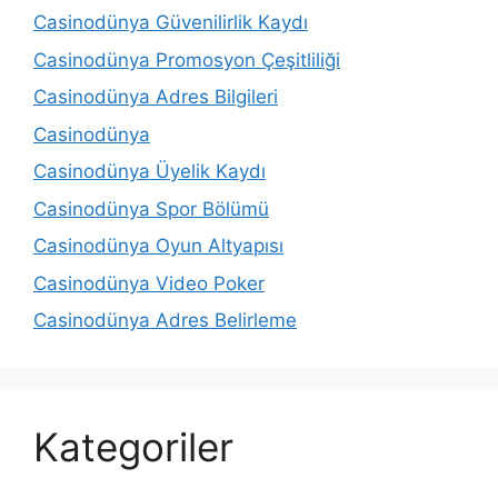
Casinodünya Güvenilirlik Kaydı
Casinodünya Promosyon Çeşitliliği
Casinodünya Adres Bilgileri
Casinodünya
Casinodünya Üyelik Kaydı
Casinodünya Spor Bölümü
Casinodünya Oyun Altyapısı
Casinodünya Video Poker
Casinodünya Adres Belirleme
Kategoriler