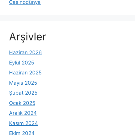
Casinodünya
Arşivler
Haziran 2026
Eylül 2025
Haziran 2025
Mayıs 2025
Şubat 2025
Ocak 2025
Aralık 2024
Kasım 2024
Ekim 2024