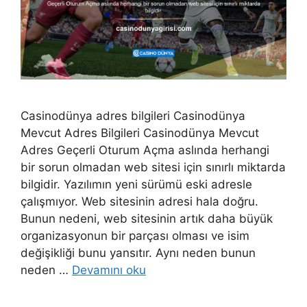
Casinodünya adres bilgileri Casinodünya
Mevcut Adres Bilgileri Casinodünya Mevcut
Adres Geçerli Oturum Açma aslında herhangi
bir sorun olmadan web sitesi için sınırlı miktarda
bilgidir. Yazılımın yeni sürümü eski adresle
çalışmıyor. Web sitesinin adresi hala doğru.
Bunun nedeni, web sitesinin artık daha büyük
organizasyonun bir parçası olması ve isim
değişikliği bunu yansıtır. Aynı neden bunun
neden …
Devamını oku