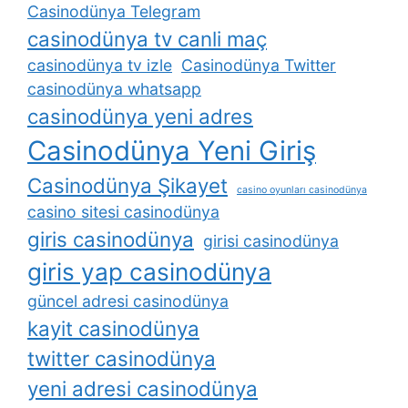
Casinodünya Telegram
casinodünya tv canli maç
casinodünya tv izle
Casinodünya Twitter
casinodünya whatsapp
casinodünya yeni adres
Casinodünya Yeni Giriş
Casinodünya Şikayet
casino oyunları casinodünya
casino sitesi casinodünya
giris casinodünya
girisi casinodünya
giris yap casinodünya
güncel adresi casinodünya
kayit casinodünya
twitter casinodünya
yeni adresi casinodünya