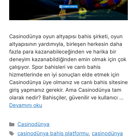
Casinodünya oyun altyapısı bahis şirketi, oyun
altyapısının yardımıyla, birleşen herkesin daha
fazla para kazanabileceğinden ve harika bir
deneyim kazanabildiğinden emin olmak için çok
çalışıyor. Spor bahisleri ve canlı bahis
hizmetlerinde en iyi sonuçları elde etmek için
Casinodünya üye olmanız ve canlı bahis sitesine
giriş yapmanız gerekir. Ama Casinodünya tam
olarak nedir? Bahisçiler, güvenilir ve kullanıcı …
Devamını oku
Kategoriler
Casinodünya
Etiketler
casinodünya bahis platformu
,
casinodünya