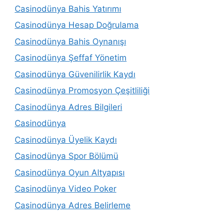
Casinodünya Bahis Yatırımı
Casinodünya Hesap Doğrulama
Casinodünya Bahis Oynanışı
Casinodünya Şeffaf Yönetim
Casinodünya Güvenilirlik Kaydı
Casinodünya Promosyon Çeşitliliği
Casinodünya Adres Bilgileri
Casinodünya
Casinodünya Üyelik Kaydı
Casinodünya Spor Bölümü
Casinodünya Oyun Altyapısı
Casinodünya Video Poker
Casinodünya Adres Belirleme