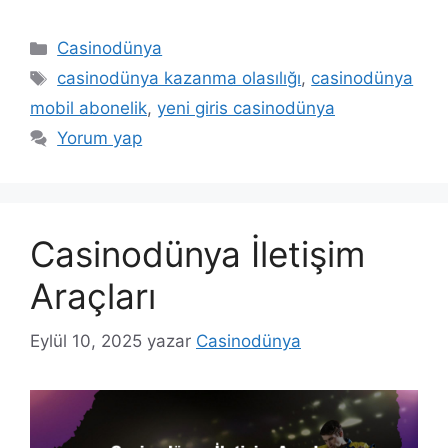
Kategoriler
Casinodünya
Etiketler
casinodünya kazanma olasılığı
,
casinodünya
mobil abonelik
,
yeni giris casinodünya
Yorum yap
Casinodünya İletişim
Araçları
Eylül 10, 2025
yazar
Casinodünya