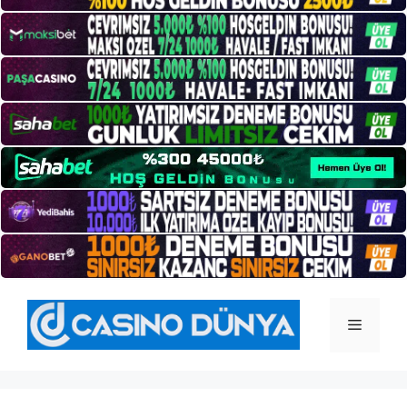
İçeriğe
atla
Menü