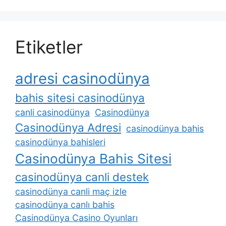
Etiketler
adresi casinodünya
bahis sitesi casinodünya
canli casinodünya
Casinodünya
Casinodünya Adresi
casinodünya bahis
casinodünya bahisleri
Casinodünya Bahis Sitesi
casinodünya canli destek
casinodünya canli maç izle
casinodünya canlı bahis
Casinodünya Casino Oyunları