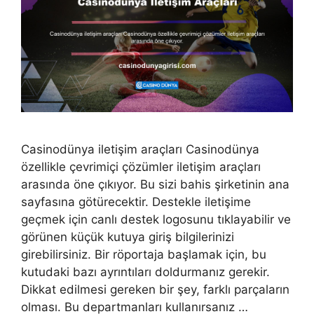
Casinodünya iletişim araçları Casinodünya
özellikle çevrimiçi çözümler iletişim araçları
arasında öne çıkıyor. Bu sizi bahis şirketinin ana
sayfasına götürecektir. Destekle iletişime
geçmek için canlı destek logosunu tıklayabilir ve
görünen küçük kutuya giriş bilgilerinizi
girebilirsiniz. Bir röportaja başlamak için, bu
kutudaki bazı ayrıntıları doldurmanız gerekir.
Dikkat edilmesi gereken bir şey, farklı parçaların
olması. Bu departmanları kullanırsanız …