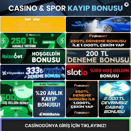
×
CASİNODÜNYA GİRİŞ İÇİN TIKLAYINIZ!