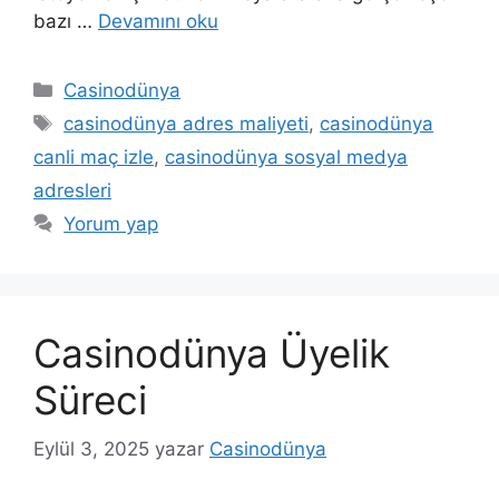
bazı …
Devamını oku
Kategoriler
Casinodünya
Etiketler
casinodünya adres maliyeti
,
casinodünya
canli maç izle
,
casinodünya sosyal medya
adresleri
Yorum yap
Casinodünya Üyelik
Süreci
Eylül 3, 2025
yazar
Casinodünya