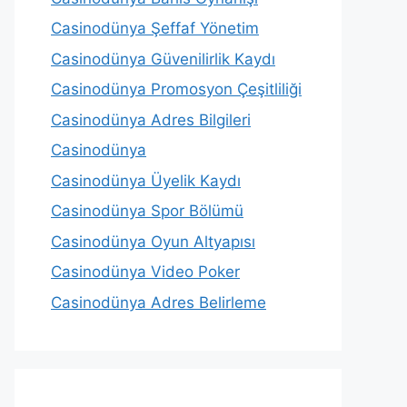
Casinodünya Şeffaf Yönetim
Casinodünya Güvenilirlik Kaydı
Casinodünya Promosyon Çeşitliliği
Casinodünya Adres Bilgileri
Casinodünya
Casinodünya Üyelik Kaydı
Casinodünya Spor Bölümü
Casinodünya Oyun Altyapısı
Casinodünya Video Poker
Casinodünya Adres Belirleme