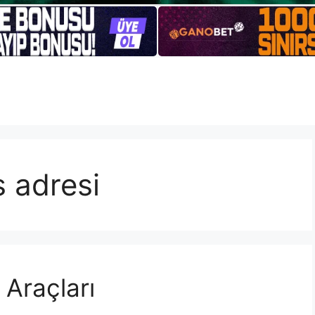
s adresi
 Araçları