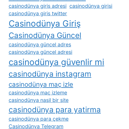
casinodünya giris adresi
casinodünya girisi
casinodünya giris twitter
Casinodünya Giriş
Casinodünya Güncel
casinodünya güncel adres
casinodünya güncel adresi
casinodünya güvenlir mi
casinodünya instagram
casinodünya maç izle
casinodünya maç izleme
casinodünya nasil bir site
casinodünya para yatirma
casinodünya para çekme
Casinodünya Telegram