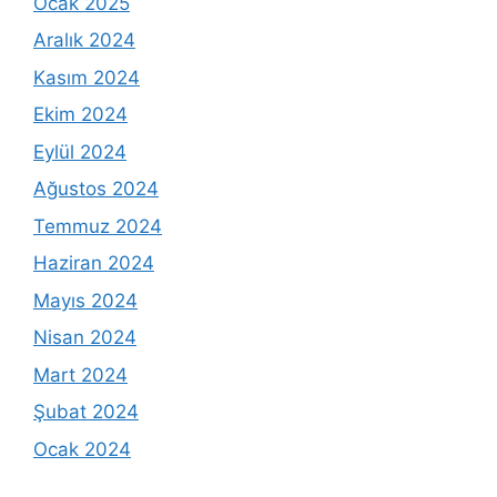
Ocak 2025
Aralık 2024
Kasım 2024
Ekim 2024
Eylül 2024
Ağustos 2024
Temmuz 2024
Haziran 2024
Mayıs 2024
Nisan 2024
Mart 2024
Şubat 2024
Ocak 2024