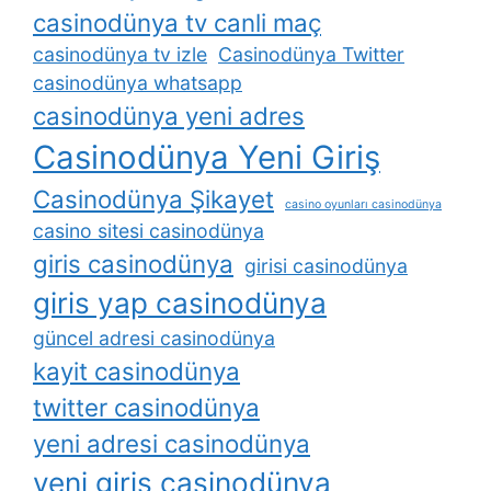
casinodünya tv canli maç
casinodünya tv izle
Casinodünya Twitter
casinodünya whatsapp
casinodünya yeni adres
Casinodünya Yeni Giriş
Casinodünya Şikayet
casino oyunları casinodünya
casino sitesi casinodünya
giris casinodünya
girisi casinodünya
giris yap casinodünya
güncel adresi casinodünya
kayit casinodünya
twitter casinodünya
yeni adresi casinodünya
yeni giris casinodünya