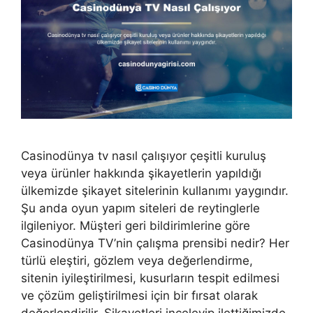
Casinodünya tv nasıl çalışıyor çeşitli kuruluş
veya ürünler hakkında şikayetlerin yapıldığı
ülkemizde şikayet sitelerinin kullanımı yaygındır.
Şu anda oyun yapım siteleri de reytinglerle
ilgileniyor. Müşteri geri bildirimlerine göre
Casinodünya TV’nin çalışma prensibi nedir? Her
türlü eleştiri, gözlem veya değerlendirme,
sitenin iyileştirilmesi, kusurların tespit edilmesi
ve çözüm geliştirilmesi için bir fırsat olarak