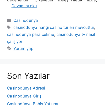
değerlendirilir. Şikayetleri inceleyip ilettiğimizde,
…
Devamını oku
Kategoriler
Casinodünya
Etiketler
casinodünya hangi casino türleri mevcuttur
,
casinodünya para çekme
,
casinodünya tv nasıl
çalışıyor
Yorum yap
Son Yazılar
Casinodünya Adresi
Casinodünya Giriş
Casinodünya Bahis Yatırımı