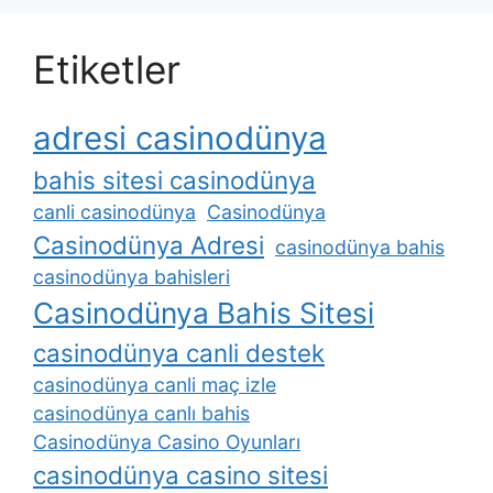
Etiketler
adresi casinodünya
bahis sitesi casinodünya
canli casinodünya
Casinodünya
Casinodünya Adresi
casinodünya bahis
casinodünya bahisleri
Casinodünya Bahis Sitesi
casinodünya canli destek
casinodünya canli maç izle
casinodünya canlı bahis
Casinodünya Casino Oyunları
casinodünya casino sitesi