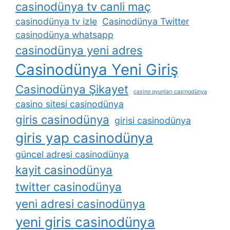
casinodünya tv canli maç
casinodünya tv izle
Casinodünya Twitter
casinodünya whatsapp
casinodünya yeni adres
Casinodünya Yeni Giriş
Casinodünya Şikayet
casino oyunları casinodünya
casino sitesi casinodünya
giris casinodünya
girisi casinodünya
giris yap casinodünya
güncel adresi casinodünya
kayit casinodünya
twitter casinodünya
yeni adresi casinodünya
yeni giris casinodünya