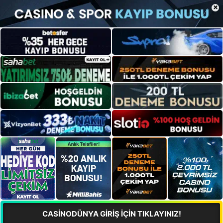
×
CASİNODÜNYA GİRİŞ İÇİN TIKLAYINIZ!