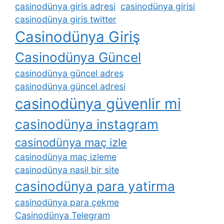
casinodünya giris adresi
casinodünya girisi
casinodünya giris twitter
Casinodünya Giriş
Casinodünya Güncel
casinodünya güncel adres
casinodünya güncel adresi
casinodünya güvenlir mi
casinodünya instagram
casinodünya maç izle
casinodünya maç izleme
casinodünya nasil bir site
casinodünya para yatirma
casinodünya para çekme
Casinodünya Telegram