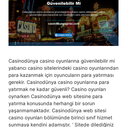
Casinodünya casino oyunlarına güvenilebilir mi
yabancı casino sitelerindeki casino oyunlarından
para kazanmak için oyuncuların para yatırması
gerekir. Casinodünya casino oyunlarına para
yatırmak ne kadar güvenli? Casino oyunları
oynarken Casinodünya web sitesine para
yatırma konusunda herhangi bir sorun
yaşanmamaktadır. Casinodünya web sitesi
casino oyunları bölümünde birinci sınıf hizmet
sunmaya kendini adamıştır. ‘ Sitede dilediğiniz