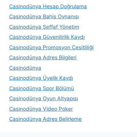
Casinodünya Hesap Doğrulama
Casinodünya Bahis Oynanışı
Casinodünya Şeffaf Yönetim
Casinodünya Güvenilirlik Kaydı
Casinodünya Promosyon Çeşitliliği
Casinodünya Adres Bilgileri
Casinodünya
Casinodünya Üyelik Kaydı
Casinodünya Spor Bölümü
Casinodünya Oyun Altyapısı
Casinodünya Video Poker
Casinodünya Adres Belirleme