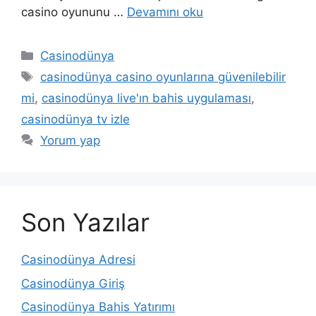
casino oyununu …
Devamını oku
Kategoriler
Casinodünya
Etiketler
casinodünya casino oyunlarına güvenilebilir
mi
,
casinodünya live'ın bahis uygulaması
,
casinodünya tv izle
Yorum yap
Son Yazılar
Casinodünya Adresi
Casinodünya Giriş
Casinodünya Bahis Yatırımı