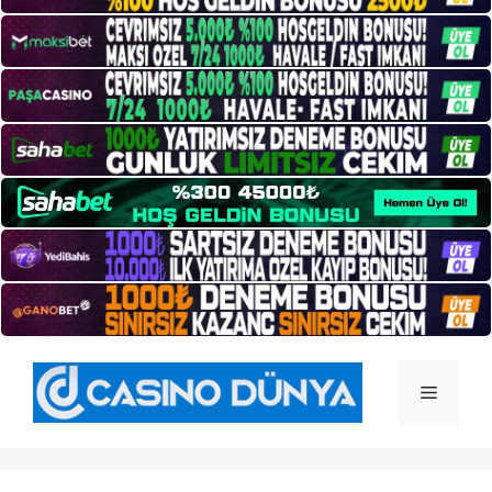
İçeriğe
atla
Menü