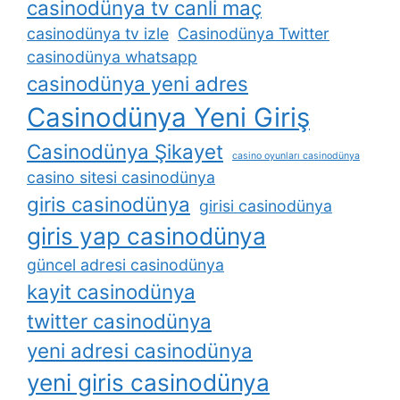
casinodünya tv canli maç
casinodünya tv izle
Casinodünya Twitter
casinodünya whatsapp
casinodünya yeni adres
Casinodünya Yeni Giriş
Casinodünya Şikayet
casino oyunları casinodünya
casino sitesi casinodünya
giris casinodünya
girisi casinodünya
giris yap casinodünya
güncel adresi casinodünya
kayit casinodünya
twitter casinodünya
yeni adresi casinodünya
yeni giris casinodünya