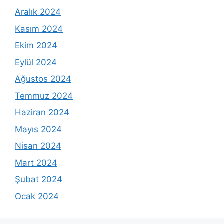
Aralık 2024
Kasım 2024
Ekim 2024
Eylül 2024
Ağustos 2024
Temmuz 2024
Haziran 2024
Mayıs 2024
Nisan 2024
Mart 2024
Şubat 2024
Ocak 2024