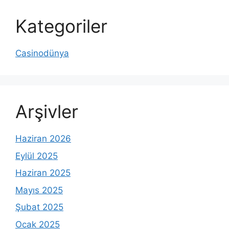
Kategoriler
Casinodünya
Arşivler
Haziran 2026
Eylül 2025
Haziran 2025
Mayıs 2025
Şubat 2025
Ocak 2025