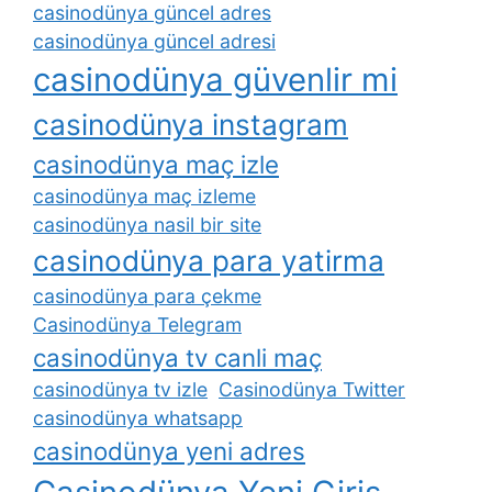
casinodünya güncel adres
casinodünya güncel adresi
casinodünya güvenlir mi
casinodünya instagram
casinodünya maç izle
casinodünya maç izleme
casinodünya nasil bir site
casinodünya para yatirma
casinodünya para çekme
Casinodünya Telegram
casinodünya tv canli maç
casinodünya tv izle
Casinodünya Twitter
casinodünya whatsapp
casinodünya yeni adres