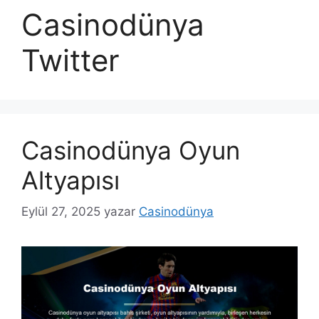
Casinodünya
Twitter
Casinodünya Oyun
Altyapısı
Eylül 27, 2025
yazar
Casinodünya