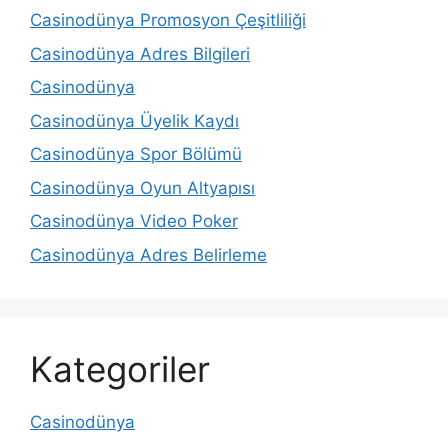
Casinodünya Promosyon Çeşitliliği
Casinodünya Adres Bilgileri
Casinodünya
Casinodünya Üyelik Kaydı
Casinodünya Spor Bölümü
Casinodünya Oyun Altyapısı
Casinodünya Video Poker
Casinodünya Adres Belirleme
Kategoriler
Casinodünya