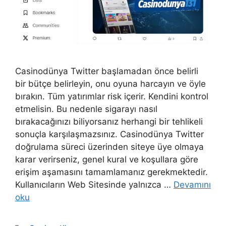
Casinodünya Twitter başlamadan önce belirli
bir bütçe belirleyin, onu oyuna harcayın ve öyle
bırakın. Tüm yatırımlar risk içerir. Kendini kontrol
etmelisin. Bu nedenle sigarayı nasıl
bırakacağınızı biliyorsanız herhangi bir tehlikeli
sonuçla karşılaşmazsınız. Casinodünya Twitter
doğrulama süreci üzerinden siteye üye olmaya
karar verirseniz, genel kural ve koşullara göre
erişim aşamasını tamamlamanız gerekmektedir.
Kullanıcıların Web Sitesinde yalnızca …
Devamını
oku