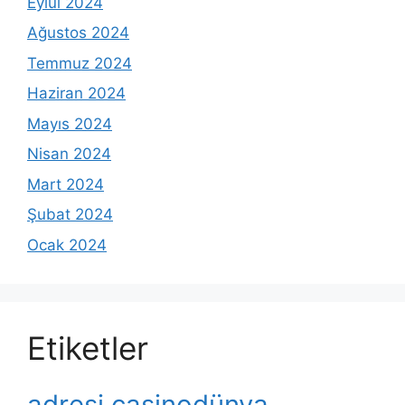
Eylül 2024
Ağustos 2024
Temmuz 2024
Haziran 2024
Mayıs 2024
Nisan 2024
Mart 2024
Şubat 2024
Ocak 2024
Etiketler
adresi casinodünya