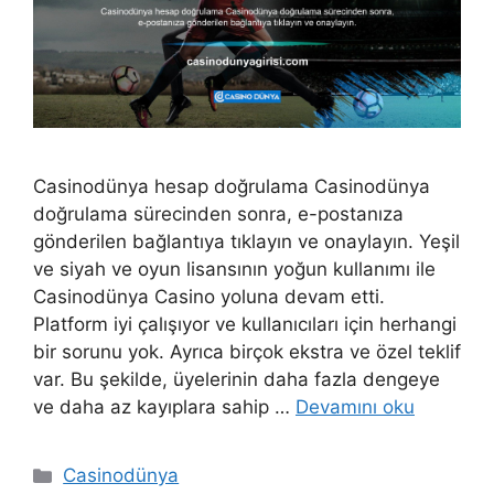
Casinodünya hesap doğrulama Casinodünya
doğrulama sürecinden sonra, e-postanıza
gönderilen bağlantıya tıklayın ve onaylayın. Yeşil
ve siyah ve oyun lisansının yoğun kullanımı ile
Casinodünya Casino yoluna devam etti.
Platform iyi çalışıyor ve kullanıcıları için herhangi
bir sorunu yok. Ayrıca birçok ekstra ve özel teklif
var. Bu şekilde, üyelerinin daha fazla dengeye
ve daha az kayıplara sahip …
Devamını oku
Kategoriler
Casinodünya