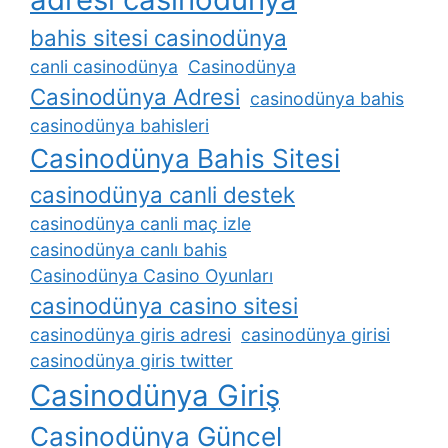
bahis sitesi casinodünya
canli casinodünya
Casinodünya
Casinodünya Adresi
casinodünya bahis
casinodünya bahisleri
Casinodünya Bahis Sitesi
casinodünya canli destek
casinodünya canli maç izle
casinodünya canlı bahis
Casinodünya Casino Oyunları
casinodünya casino sitesi
casinodünya giris adresi
casinodünya girisi
casinodünya giris twitter
Casinodünya Giriş
Casinodünya Güncel