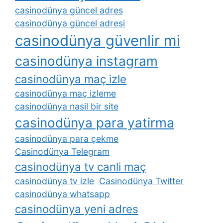
casinodünya güncel adres
casinodünya güncel adresi
casinodünya güvenlir mi
casinodünya instagram
casinodünya maç izle
casinodünya maç izleme
casinodünya nasil bir site
casinodünya para yatirma
casinodünya para çekme
Casinodünya Telegram
casinodünya tv canli maç
casinodünya tv izle
Casinodünya Twitter
casinodünya whatsapp
casinodünya yeni adres