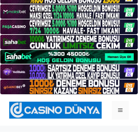
İçeriğe
atla
Menü