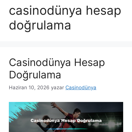
casinodünya hesap
doğrulama
Casinodünya Hesap
Doğrulama
Haziran 10, 2026
yazar
Casinodünya