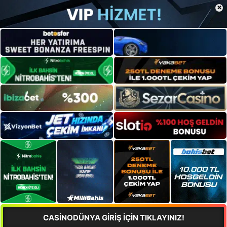
×
CASİNODÜNYA GİRİŞ İÇİN TIKLAYINIZ!