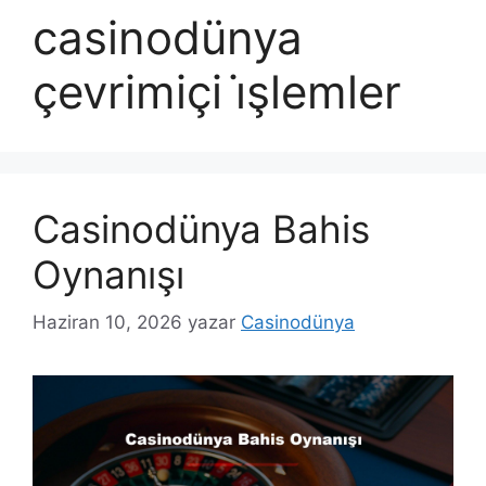
casinodünya
çevrimiçi i̇şlemler
Casinodünya Bahis
Oynanışı
Haziran 10, 2026
yazar
Casinodünya