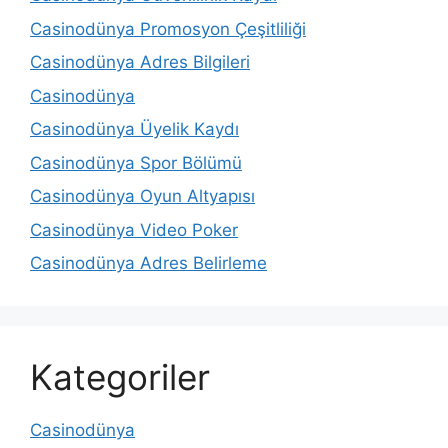
Casinodünya Promosyon Çeşitliliği
Casinodünya Adres Bilgileri
Casinodünya
Casinodünya Üyelik Kaydı
Casinodünya Spor Bölümü
Casinodünya Oyun Altyapısı
Casinodünya Video Poker
Casinodünya Adres Belirleme
Kategoriler
Casinodünya