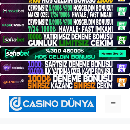
İçeriğe
atla
Menü