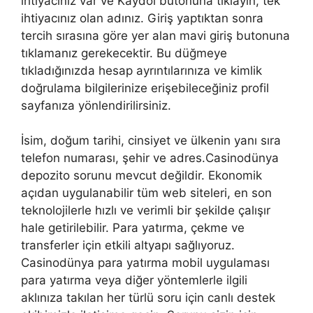
ihtiyacınız var ve Kaydol butonuna tıklayın, tek
ihtiyacınız olan adınız. Giriş yaptıktan sonra
tercih sırasına göre yer alan mavi giriş butonuna
tıklamanız gerekecektir. Bu düğmeye
tıkladığınızda hesap ayrıntılarınıza ve kimlik
doğrulama bilgilerinize erişebileceğiniz profil
sayfanıza yönlendirilirsiniz.
İsim, doğum tarihi, cinsiyet ve ülkenin yanı sıra
telefon numarası, şehir ve adres.Casinodünya
depozito sorunu mevcut değildir. Ekonomik
açıdan uygulanabilir tüm web siteleri, en son
teknolojilerle hızlı ve verimli bir şekilde çalışır
hale getirilebilir. Para yatırma, çekme ve
transferler için etkili altyapı sağlıyoruz.
Casinodünya para yatırma mobil uygulaması
para yatırma veya diğer yöntemlerle ilgili
aklınıza takılan her türlü soru için canlı destek