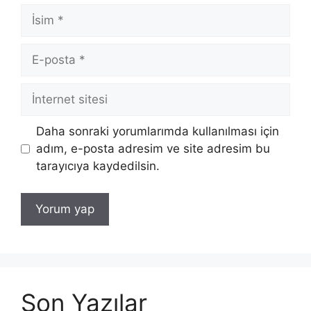
İsim
E-
posta
İnternet
sitesi
Daha sonraki yorumlarımda kullanılması için
adım, e-posta adresim ve site adresim bu
tarayıcıya kaydedilsin.
Son Yazılar