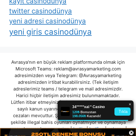
kayit casinodünya
twitter casinodünya
yeni adresi casinodünya
yeni giris casinodünya
Avrasya'nın en büyük reklam platformunda olmak için
Microsoft Teams:
reklam@avrasyamarketing.com
adresimizden veya Telegram: @Avrasyamarketing
adresimizden irtibat kurabilirsiniz. (Tek iletişim
adreslerimiz teams / telegram ve mail adresimizdir.
Harici hiçbir iletişim adresimiz bulunmamaktadır.
Lütfen itibar etmeyiniz.) Türkiye yasalarına göre 7258
sayılı kanun uyarınca yasa dışı bahis oynamanın
cezaları mevcuttur. Şu an bulunduğunuz site hiç bir
şekilde illegal bahis oyunları oynatmıyor ve oynamaya
aracı olmuyordur.
vaycasino
|
betlio
|
betfica
|
palazzo
|
×
casinojuno
|
ronesansbet
|
betlog
|
betovisadres
"