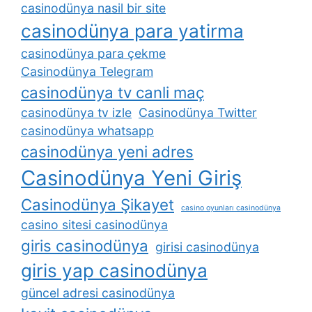
casinodünya nasil bir site
casinodünya para yatirma
casinodünya para çekme
Casinodünya Telegram
casinodünya tv canli maç
casinodünya tv izle
Casinodünya Twitter
casinodünya whatsapp
casinodünya yeni adres
Casinodünya Yeni Giriş
Casinodünya Şikayet
casino oyunları casinodünya
casino sitesi casinodünya
giris casinodünya
girisi casinodünya
giris yap casinodünya
güncel adresi casinodünya