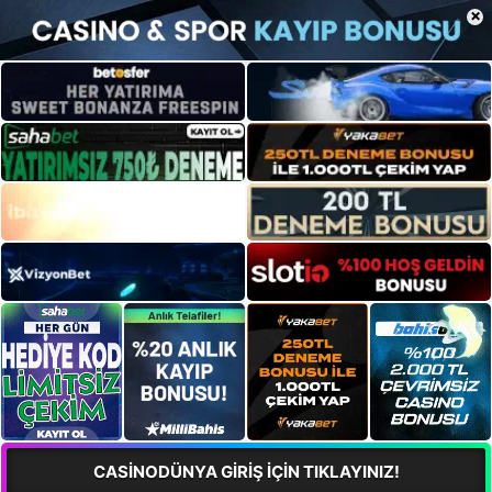
×
CASİNODÜNYA GİRİŞ İÇİN TIKLAYINIZ!