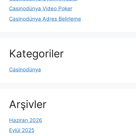
Casinodünya Video Poker
Casinodünya Adres Belirleme
Kategoriler
Casinodünya
Arşivler
Haziran 2026
Eylül 2025