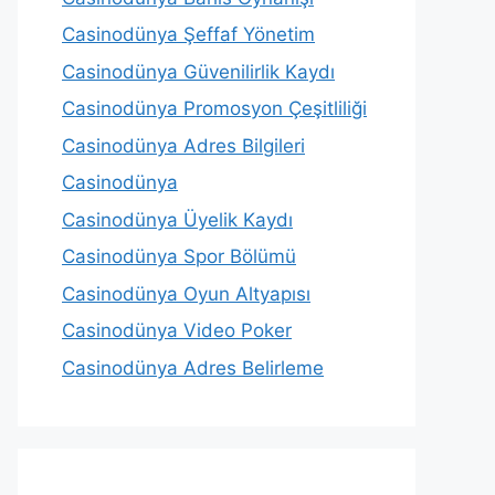
Casinodünya Şeffaf Yönetim
Casinodünya Güvenilirlik Kaydı
Casinodünya Promosyon Çeşitliliği
Casinodünya Adres Bilgileri
Casinodünya
Casinodünya Üyelik Kaydı
Casinodünya Spor Bölümü
Casinodünya Oyun Altyapısı
Casinodünya Video Poker
Casinodünya Adres Belirleme