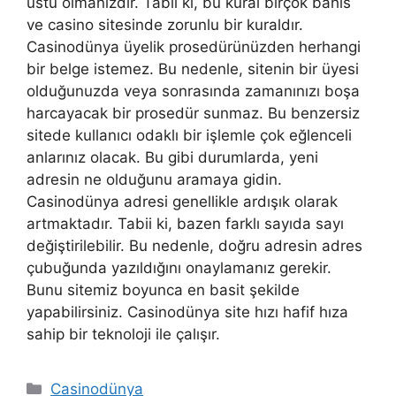
üstü olmanızdır. Tabii ki, bu kural birçok bahis
ve casino sitesinde zorunlu bir kuraldır.
Casinodünya üyelik prosedürünüzden herhangi
bir belge istemez. Bu nedenle, sitenin bir üyesi
olduğunuzda veya sonrasında zamanınızı boşa
harcayacak bir prosedür sunmaz. Bu benzersiz
sitede kullanıcı odaklı bir işlemle çok eğlenceli
anlarınız olacak. Bu gibi durumlarda, yeni
adresin ne olduğunu aramaya gidin.
Casinodünya adresi genellikle ardışık olarak
artmaktadır. Tabii ki, bazen farklı sayıda sayı
değiştirilebilir. Bu nedenle, doğru adresin adres
çubuğunda yazıldığını onaylamanız gerekir.
Bunu sitemiz boyunca en basit şekilde
yapabilirsiniz. Casinodünya site hızı hafif hıza
sahip bir teknoloji ile çalışır.
Kategoriler
Casinodünya