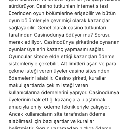
sürdürüyor. Casino tutkunları internet sitesi
üzerinden oyun bölümlerine erişebilir ve bütün
oyun bölümleriyle çevrimiçi olarak kazançlar
sağlayabilir. Genel olarak casino tutkunları
tarafından Casinodünya ödüyor mu? Sorusu
merak ediliyor. Casinodünya şirketinde oynanan
oyunlar üyelerin kazanç yapmasını sağlar.
Oyuncular sitede elde ettiği kazançları ödeme
sistemleriyle çekebilir. Alt limitleri aşan ve para
çekme isteği veren üyeler casino sitesinden
ödemelerini alabilir. Casino şirketi, kurallar
makul şartlarda çekim isteği veren
kullanıcılarına ödemelerini yapıyor. Casinodünya
üyelerinin hak ettiği kazançlara ulaştırmak
amacıyla en iyi ödeme teknikleriyle çalışıyor.
Ancak kullanıcıların site tarafından ödeme
alabilmesi için bazı şartlar ve kurallar
belirtmiştir. Sorun yaşamadan hızlıca ödeme