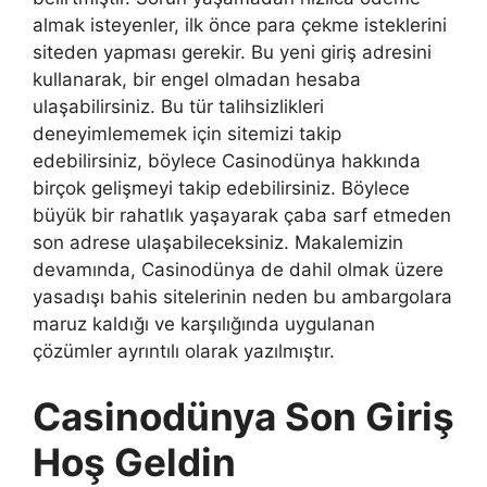
almak isteyenler, ilk önce para çekme isteklerini
siteden yapması gerekir. Bu yeni giriş adresini
kullanarak, bir engel olmadan hesaba
ulaşabilirsiniz. Bu tür talihsizlikleri
deneyimlememek için sitemizi takip
edebilirsiniz, böylece Casinodünya hakkında
birçok gelişmeyi takip edebilirsiniz. Böylece
büyük bir rahatlık yaşayarak çaba sarf etmeden
son adrese ulaşabileceksiniz. Makalemizin
devamında, Casinodünya de dahil olmak üzere
yasadışı bahis sitelerinin neden bu ambargolara
maruz kaldığı ve karşılığında uygulanan
çözümler ayrıntılı olarak yazılmıştır.
Casinodünya Son Giriş
Hoş Geldin