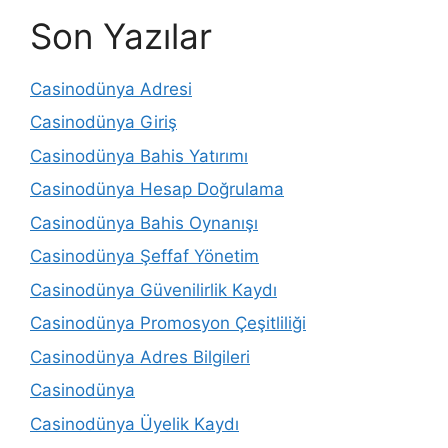
Son Yazılar
Casinodünya Adresi
Casinodünya Giriş
Casinodünya Bahis Yatırımı
Casinodünya Hesap Doğrulama
Casinodünya Bahis Oynanışı
Casinodünya Şeffaf Yönetim
Casinodünya Güvenilirlik Kaydı
Casinodünya Promosyon Çeşitliliği
Casinodünya Adres Bilgileri
Casinodünya
Casinodünya Üyelik Kaydı