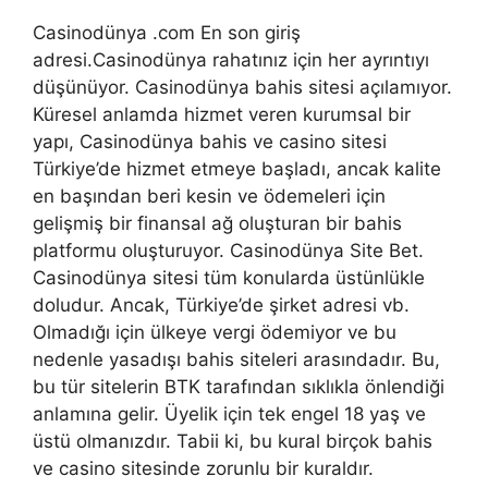
Casinodünya .com En son giriş
adresi.Casinodünya rahatınız için her ayrıntıyı
düşünüyor. Casinodünya bahis sitesi açılamıyor.
Küresel anlamda hizmet veren kurumsal bir
yapı, Casinodünya bahis ve casino sitesi
Türkiye’de hizmet etmeye başladı, ancak kalite
en başından beri kesin ve ödemeleri için
gelişmiş bir finansal ağ oluşturan bir bahis
platformu oluşturuyor. Casinodünya Site Bet.
Casinodünya sitesi tüm konularda üstünlükle
doludur. Ancak, Türkiye’de şirket adresi vb.
Olmadığı için ülkeye vergi ödemiyor ve bu
nedenle yasadışı bahis siteleri arasındadır. Bu,
bu tür sitelerin BTK tarafından sıklıkla önlendiği
anlamına gelir. Üyelik için tek engel 18 yaş ve
üstü olmanızdır. Tabii ki, bu kural birçok bahis
ve casino sitesinde zorunlu bir kuraldır.