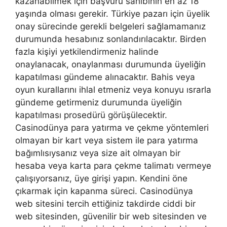
kazanabilmek için başvuru sahibinin en az 18
yaşında olması gerekir. Türkiye pazarı için üyelik
onay sürecinde gerekli belgeleri sağlamamanız
durumunda hesabınız sonlandırılacaktır. Birden
fazla kişiyi yetkilendirmeniz halinde
onaylanacak, onaylanması durumunda üyeliğin
kapatılması gündeme alınacaktır. Bahis veya
oyun kurallarını ihlal etmeniz veya konuyu ısrarla
gündeme getirmeniz durumunda üyeliğin
kapatılması prosedürü görüşülecektir.
Casinodünya para yatırma ve çekme yöntemleri
olmayan bir kart veya sistem ile para yatırma
bağımlısıysanız veya size ait olmayan bir
hesaba veya karta para çekme talimatı vermeye
çalışıyorsanız, üye girişi yapın. Kendini öne
çıkarmak için kapanma süreci. Casinodünya
web sitesini tercih ettiğiniz takdirde ciddi bir
web sitesinden, güvenilir bir web sitesinden ve