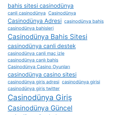
bahis sitesi casinodünya
canli casinodünya
Casinodünya
Casinodünya Adresi
casinodünya bahis
casinodünya bahisleri
Casinodünya Bahis Sitesi
casinodünya canli destek
casinodünya canli maç izle
casinodünya canlı bahis
Casinodünya Casino Oyunları
casinodünya casino sitesi
casinodünya giris adresi
casinodünya girisi
casinodünya giris twitter
Casinodünya Giriş
Casinodünya Güncel