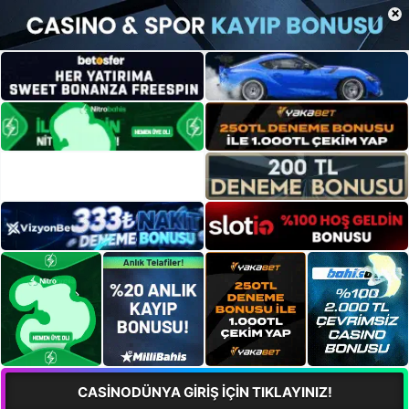
×
CASİNODÜNYA GİRİŞ İÇİN TIKLAYINIZ!