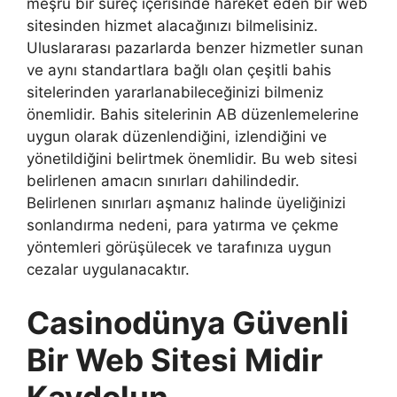
meşru bir süreç içerisinde hareket eden bir web
sitesinden hizmet alacağınızı bilmelisiniz.
Uluslararası pazarlarda benzer hizmetler sunan
ve aynı standartlara bağlı olan çeşitli bahis
sitelerinden yararlanabileceğinizi bilmeniz
önemlidir. Bahis sitelerinin AB düzenlemelerine
uygun olarak düzenlendiğini, izlendiğini ve
yönetildiğini belirtmek önemlidir. Bu web sitesi
belirlenen amacın sınırları dahilindedir.
Belirlenen sınırları aşmanız halinde üyeliğinizi
sonlandırma nedeni, para yatırma ve çekme
yöntemleri görüşülecek ve tarafınıza uygun
cezalar uygulanacaktır.
Casinodünya Güvenli
Bir Web Sitesi Midir
Kaydolun