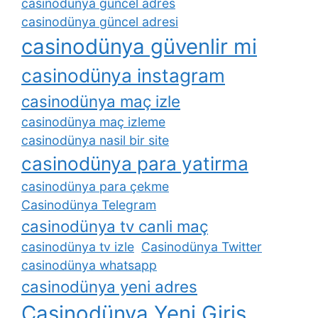
casinodünya güncel adres
casinodünya güncel adresi
casinodünya güvenlir mi
casinodünya instagram
casinodünya maç izle
casinodünya maç izleme
casinodünya nasil bir site
casinodünya para yatirma
casinodünya para çekme
Casinodünya Telegram
casinodünya tv canli maç
casinodünya tv izle
Casinodünya Twitter
casinodünya whatsapp
casinodünya yeni adres
Casinodünya Yeni Giriş