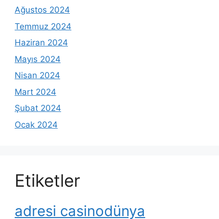
Ağustos 2024
Temmuz 2024
Haziran 2024
Mayıs 2024
Nisan 2024
Mart 2024
Şubat 2024
Ocak 2024
Etiketler
adresi casinodünya