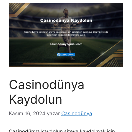
Casinodünya
Kaydolun
Kasım 16, 2024
yazar
Casinodünya
Casinodünya kaydolun siteye kaydolmak için