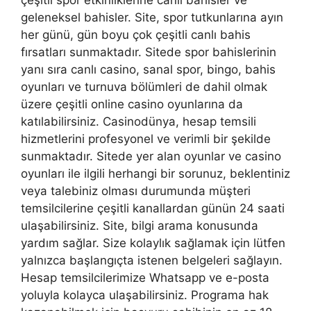
çeşitli spor etkinliklerine canlı bahisler ve
geleneksel bahisler. Site, spor tutkunlarına ayın
her günü, gün boyu çok çeşitli canlı bahis
fırsatları sunmaktadır. Sitede spor bahislerinin
yanı sıra canlı casino, sanal spor, bingo, bahis
oyunları ve turnuva bölümleri de dahil olmak
üzere çeşitli online casino oyunlarına da
katılabilirsiniz. Casinodünya, hesap temsili
hizmetlerini profesyonel ve verimli bir şekilde
sunmaktadır. Sitede yer alan oyunlar ve casino
oyunları ile ilgili herhangi bir sorunuz, beklentiniz
veya talebiniz olması durumunda müşteri
temsilcilerine çeşitli kanallardan günün 24 saati
ulaşabilirsiniz. Site, bilgi arama konusunda
yardım sağlar. Size kolaylık sağlamak için lütfen
yalnızca başlangıçta istenen belgeleri sağlayın.
Hesap temsilcilerimize Whatsapp ve e-posta
yoluyla kolayca ulaşabilirsiniz. Programa hak