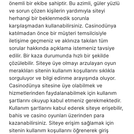
önemli bir ekibe sahiptir. Bu azimli, güler yüzlü
ve sorun çözen kişilerin yardımıyla siteyi
herhangi bir beklenmedik sorunla
karşılaşmadan kullanabilirsiniz. Casinodünya
katılmadan önce bir müşteri temsilcisiyle
iletişime geçmeniz ve aklınıza takılan tüm
sorular hakkında açıklama istemeniz tavsiye
edilir. Bir kaza durumunda hızlı bir şekilde
çözülebilir. Siteye üye olmayı arzulayan oyun
meraklıları sitenin kullanım koşullarını sıklıkla
sorguluyor ve bilgi edinme arayışında oluyor.
Casinodünya sitesine üye olabilmek ve
hizmetlerinden faydalanabilmek için kullanım
şartlarını okuyup kabul etmeniz gerekmektedir.
Kullanım şartlarını kabul ederek siteye erişebilir,
bahis ve casino oyunları üzerinden para
kazanabilirsiniz. Siteye erişim sağlamak için
sitenin kullanım koşullarını öğrenerek giriş