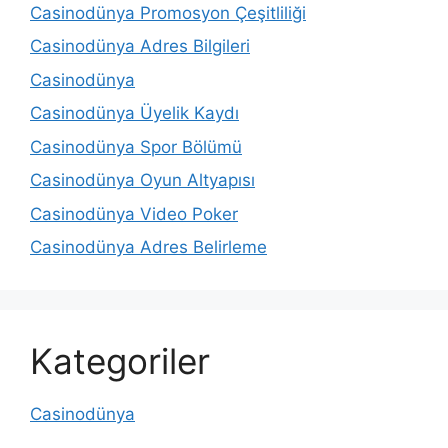
Casinodünya Promosyon Çeşitliliği
Casinodünya Adres Bilgileri
Casinodünya
Casinodünya Üyelik Kaydı
Casinodünya Spor Bölümü
Casinodünya Oyun Altyapısı
Casinodünya Video Poker
Casinodünya Adres Belirleme
Kategoriler
Casinodünya