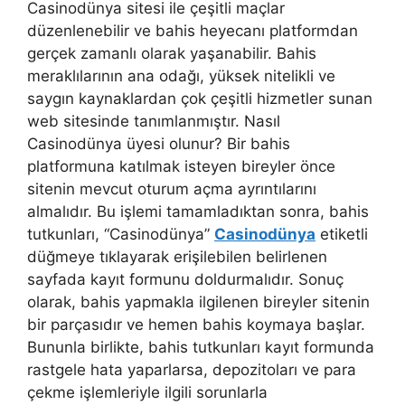
Casinodünya sitesi ile çeşitli maçlar
düzenlenebilir ve bahis heyecanı platformdan
gerçek zamanlı olarak yaşanabilir. Bahis
meraklılarının ana odağı, yüksek nitelikli ve
saygın kaynaklardan çok çeşitli hizmetler sunan
web sitesinde tanımlanmıştır. Nasıl
Casinodünya üyesi olunur? Bir bahis
platformuna katılmak isteyen bireyler önce
sitenin mevcut oturum açma ayrıntılarını
almalıdır. Bu işlemi tamamladıktan sonra, bahis
tutkunları, “Casinodünya”
Casinodünya
etiketli
düğmeye tıklayarak erişilebilen belirlenen
sayfada kayıt formunu doldurmalıdır. Sonuç
olarak, bahis yapmakla ilgilenen bireyler sitenin
bir parçasıdır ve hemen bahis koymaya başlar.
Bununla birlikte, bahis tutkunları kayıt formunda
rastgele hata yaparlarsa, depozitoları ve para
çekme işlemleriyle ilgili sorunlarla