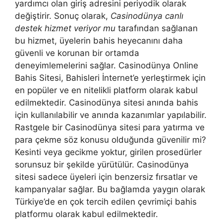
yardımcı olan giriş adresini periyodik olarak
değiştirir. Sonuç olarak,
Casinodünya canlı
destek hizmet veriyor mu
tarafından sağlanan
bu hizmet, üyelerin bahis heyecanını daha
güvenli ve korunan bir ortamda
deneyimlemelerini sağlar. Casinodünya Online
Bahis Sitesi, Bahisleri İnternet’e yerleştirmek için
en popüler ve en nitelikli platform olarak kabul
edilmektedir. Casinodünya sitesi anında bahis
için kullanılabilir ve anında kazanımlar yapılabilir.
Rastgele bir Casinodünya sitesi para yatırma ve
para çekme söz konusu olduğunda güvenilir mi?
Kesinti veya gecikme yoktur, girilen prosedürler
sorunsuz bir şekilde yürütülür. Casinodünya
sitesi sadece üyeleri için benzersiz fırsatlar ve
kampanyalar sağlar. Bu bağlamda yaygın olarak
Türkiye’de en çok tercih edilen çevrimiçi bahis
platformu olarak kabul edilmektedir.