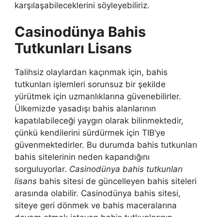
karşılaşabileceklerini söyleyebiliriz.
Casinodünya Bahis
Tutkunları Lisans
Talihsiz olaylardan kaçınmak için, bahis
tutkunları işlemleri sorunsuz bir şekilde
yürütmek için uzmanlıklarına güvenebilirler.
Ülkemizde yasadışı bahis alanlarının
kapatılabileceği yaygın olarak bilinmektedir,
çünkü kendilerini sürdürmek için TIB’ye
güvenmektedirler. Bu durumda bahis tutkunları
bahis sitelerinin neden kapandığını
sorguluyorlar.
Casinodünya bahis tutkunları
lisans
bahis sitesi de güncelleyen bahis siteleri
arasında olabilir. Casinodünya bahis sitesi,
siteye geri dönmek ve bahis maceralarına