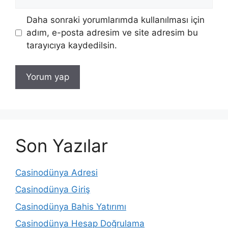
sitesi
Daha sonraki yorumlarımda kullanılması için
adım, e-posta adresim ve site adresim bu
tarayıcıya kaydedilsin.
Son Yazılar
Casinodünya Adresi
Casinodünya Giriş
Casinodünya Bahis Yatırımı
Casinodünya Hesap Doğrulama