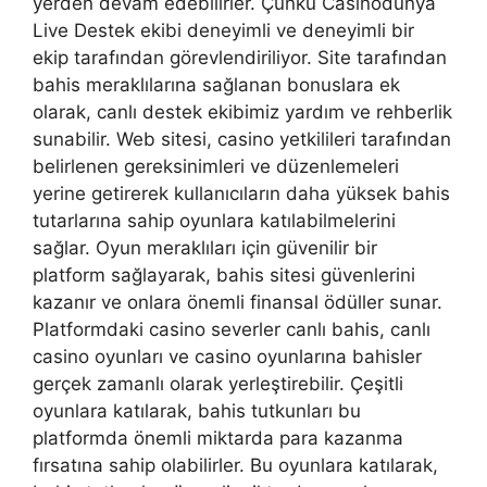
yerden devam edebilirler. Çünkü Casinodünya
Live Destek ekibi deneyimli ve deneyimli bir
ekip tarafından görevlendiriliyor. Site tarafından
bahis meraklılarına sağlanan bonuslara ek
olarak, canlı destek ekibimiz yardım ve rehberlik
sunabilir. Web sitesi, casino yetkilileri tarafından
belirlenen gereksinimleri ve düzenlemeleri
yerine getirerek kullanıcıların daha yüksek bahis
tutarlarına sahip oyunlara katılabilmelerini
sağlar. Oyun meraklıları için güvenilir bir
platform sağlayarak, bahis sitesi güvenlerini
kazanır ve onlara önemli finansal ödüller sunar.
Platformdaki casino severler canlı bahis, canlı
casino oyunları ve casino oyunlarına bahisler
gerçek zamanlı olarak yerleştirebilir. Çeşitli
oyunlara katılarak, bahis tutkunları bu
platformda önemli miktarda para kazanma
fırsatına sahip olabilirler. Bu oyunlara katılarak,