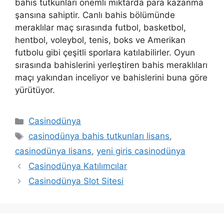
bahis tutkunları önemli miktarda para kazanma
şansına sahiptir. Canlı bahis bölümünde
meraklılar maç sırasında futbol, ​​basketbol, ​​
hentbol, ​​voleybol, tenis, boks ve Amerikan
futbolu gibi çeşitli sporlara katılabilirler. Oyun
sırasında bahislerini yerleştiren bahis meraklıları
maçı yakından inceliyor ve bahislerini buna göre
yürütüyor.
Kategoriler
Casinodünya
Etiketler
casinodünya bahis tutkunları lisans
,
casinodünya lisans
,
yeni giris casinodünya
Casinodünya Katılımcılar
Casinodünya Slot Sitesi