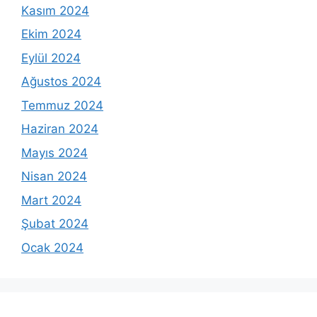
Kasım 2024
Ekim 2024
Eylül 2024
Ağustos 2024
Temmuz 2024
Haziran 2024
Mayıs 2024
Nisan 2024
Mart 2024
Şubat 2024
Ocak 2024