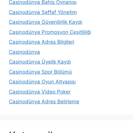
Casinodünya Bahis Oynanışı
Casinodünya Şeffaf Yönetim
Casinodünya Güvenilirlik Kaydı
Casinodünya Promosyon Çeşitliliği
Casinodünya Adres Bilgileri
Casinodünya
Casinodünya Üyelik Kaydı
Casinodünya Spor Bölümü
Casinodünya Oyun Altyapısı
Casinodünya Video Poker
Casinodünya Adres Belirleme