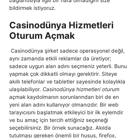
bağlantısıyla ilgili bir hata olmadığını size
bildirmek istiyoruz.
Casinodünya Hizmetleri
Oturum Açmak
Casinodünya şirket sadece operasyonel değil,
aynı zamanda etkili reklamlar da üretiyor;
sadece uygun alan adını seçmeniz yeterli. Bunu
yapmak çok dikkatli olmayı gerektirir. Siteye
akıllı telefonlar ve tabletler sayesinde kolaylıkla
ulaşılabiliyor.
Casinodünya hizmetleri oturum
açmak
kaydolmanın sorunlarından biri de en
yeni alan adını kullanıyor olmanızdır. Bir web
tarayıcısını başlatmak etkileyici bir ilk eylemdir
ve bu amaç için tercih ettiğiniz seçeneği
seçebilirsiniz. Bir örnek sunacağız. Akılda
tutulması gereken önemli bir husus, firefox,