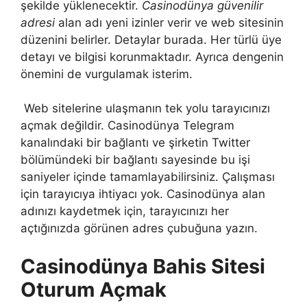
şekilde yüklenecektir.
Casinodünya güvenilir
adresi
alan adı yeni izinler verir ve web sitesinin
düzenini belirler. Detaylar burada. Her türlü üye
detayı ve bilgisi korunmaktadır. Ayrıca dengenin
önemini de vurgulamak isterim.
Web sitelerine ulaşmanın tek yolu tarayıcınızı
açmak değildir. Casinodünya Telegram
kanalındaki bir bağlantı ve şirketin Twitter
bölümündeki bir bağlantı sayesinde bu işi
saniyeler içinde tamamlayabilirsiniz. Çalışması
için tarayıcıya ihtiyacı yok. Casinodünya alan
adınızı kaydetmek için, tarayıcınızı her
açtığınızda görünen adres çubuğuna yazın.
Casinodünya Bahis Sitesi
Oturum Açmak