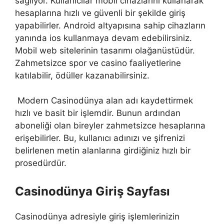
sağlıyor. Kullanıcılar mobil cihazlarını kullanarak
hesaplarına hızlı ve güvenli bir şekilde giriş
yapabilirler. Android altyapısına sahip cihazların
yanında ios kullanmaya devam edebilirsiniz.
Mobil web sitelerinin tasarımı olağanüstüdür.
Zahmetsizce spor ve casino faaliyetlerine
katılabilir, ödüller kazanabilirsiniz.
Modern Casinodünya alan adı kaydettirmek
hızlı ve basit bir işlemdir. Bunun ardından
aboneliği olan bireyler zahmetsizce hesaplarına
erişebilirler. Bu, kullanıcı adınızı ve şifrenizi
belirlenen metin alanlarına girdiğiniz hızlı bir
prosedürdür.
Casinodünya Giriş Sayfası
Casinodünya adresiyle giriş işlemlerinizin