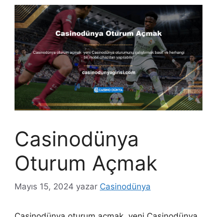
Casinodünya
Oturum Açmak
Mayıs 15, 2024
yazar
Casinodünya
Casinodünya oturum açmak yeni Casinodünya