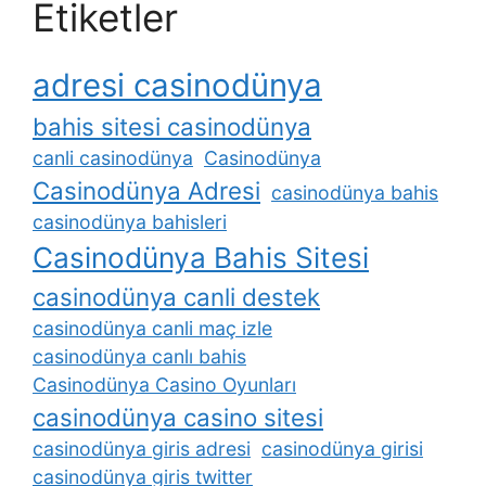
Etiketler
adresi casinodünya
bahis sitesi casinodünya
canli casinodünya
Casinodünya
Casinodünya Adresi
casinodünya bahis
casinodünya bahisleri
Casinodünya Bahis Sitesi
casinodünya canli destek
casinodünya canli maç izle
casinodünya canlı bahis
Casinodünya Casino Oyunları
casinodünya casino sitesi
casinodünya giris adresi
casinodünya girisi
casinodünya giris twitter