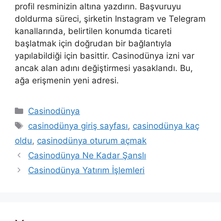
profil resminizin altına yazdırın. Başvuruyu
doldurma süreci, şirketin Instagram ve Telegram
kanallarında, belirtilen konumda ticareti
başlatmak için doğrudan bir bağlantıyla
yapılabildiği için basittir. Casinodünya izni var
ancak alan adını değiştirmesi yasaklandı. Bu,
ağa erişmenin yeni adresi.
Kategoriler
Casinodünya
Etiketler
casinodünya giriş sayfası
,
casinodünya kaç
oldu
,
casinodünya oturum açmak
Casinodünya Ne Kadar Şanslı
Casinodünya Yatırım İşlemleri