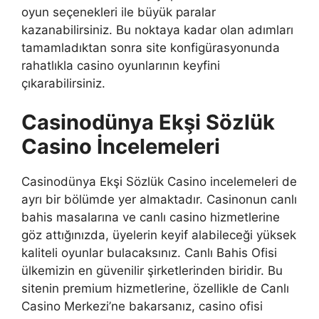
oyun seçenekleri ile büyük paralar
kazanabilirsiniz. Bu noktaya kadar olan adımları
tamamladıktan sonra site konfigürasyonunda
rahatlıkla casino oyunlarının keyfini
çıkarabilirsiniz.
Casinodünya Ekşi Sözlük
Casino İncelemeleri
Casinodünya Ekşi Sözlük Casino incelemeleri de
ayrı bir bölümde yer almaktadır. Casinonun canlı
bahis masalarına ve canlı casino hizmetlerine
göz attığınızda, üyelerin keyif alabileceği yüksek
kaliteli oyunlar bulacaksınız. Canlı Bahis Ofisi
ülkemizin en güvenilir şirketlerinden biridir. Bu
sitenin premium hizmetlerine, özellikle de Canlı
Casino Merkezi’ne bakarsanız, casino ofisi