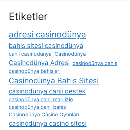
Etiketler
adresi casinodünya
bahis sitesi casinodünya
canli casinodünya
Casinodünya
Casinodünya Adresi
casinodünya bahis
casinodünya bahisleri
Casinodünya Bahis Sitesi
casinodünya canli destek
casinodünya canli maç izle
casinodünya canlı bahis
Casinodünya Casino Oyunları
casinodünya casino sitesi