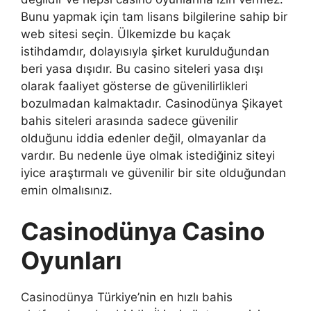
Bunu yapmak için tam lisans bilgilerine sahip bir
web sitesi seçin. Ülkemizde bu kaçak
istihdamdır, dolayısıyla şirket kurulduğundan
beri yasa dışıdır. Bu casino siteleri yasa dışı
olarak faaliyet gösterse de güvenilirlikleri
bozulmadan kalmaktadır. Casinodünya Şikayet
bahis siteleri arasında sadece güvenilir
olduğunu iddia edenler değil, olmayanlar da
vardır. Bu nedenle üye olmak istediğiniz siteyi
iyice araştırmalı ve güvenilir bir site olduğundan
emin olmalısınız.
Casinodünya Casino
Oyunları
Casinodünya Türkiye’nin en hızlı bahis