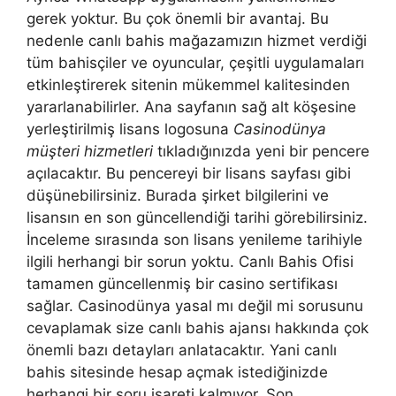
gerek yoktur. Bu çok önemli bir avantaj. Bu
nedenle canlı bahis mağazamızın hizmet verdiği
tüm bahisçiler ve oyuncular, çeşitli uygulamaları
etkinleştirerek sitenin mükemmel kalitesinden
yararlanabilirler. Ana sayfanın sağ alt köşesine
yerleştirilmiş lisans logosuna
Casinodünya
müşteri hizmetleri
tıkladığınızda yeni bir pencere
açılacaktır. Bu pencereyi bir lisans sayfası gibi
düşünebilirsiniz. Burada şirket bilgilerini ve
lisansın en son güncellendiği tarihi görebilirsiniz.
İnceleme sırasında son lisans yenileme tarihiyle
ilgili herhangi bir sorun yoktu. Canlı Bahis Ofisi
tamamen güncellenmiş bir casino sertifikası
sağlar. Casinodünya yasal mı değil mi sorusunu
cevaplamak size canlı bahis ajansı hakkında çok
önemli bazı detayları anlatacaktır. Yani canlı
bahis sitesinde hesap açmak istediğinizde
herhangi bir soru işareti kalmıyor. Son