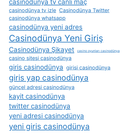
casinodünya tv canli maç
casinodünya tv izle
Casinodünya Twitter
casinodünya whatsapp
casinodünya yeni adres
Casinodünya Yeni Giriş
Casinodünya Şikayet
casino oyunları casinodünya
casino sitesi casinodünya
giris casinodünya
girisi casinodünya
giris yap casinodünya
güncel adresi casinodünya
kayit casinodünya
twitter casinodünya
yeni adresi casinodünya
yeni giris casinodünya