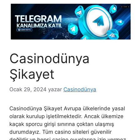
Casinodünya
Şikayet
Ocak 29, 2024
yazar
Casinodünya
Casinodünya Şikayet Avrupa ülkelerinde yasal
olarak kurulup işletilmektedir. Ancak ülkemize
kaçak sporcu girişi sınırına çoktan ulaşmış
durumdayız. Tüm casino siteleri güvenilir
değildir ve hepsi casino oyunlarına izin vermez.