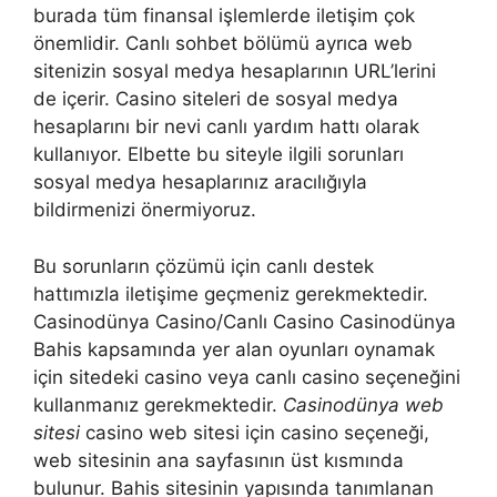
burada tüm finansal işlemlerde iletişim çok
önemlidir. Canlı sohbet bölümü ayrıca web
sitenizin sosyal medya hesaplarının URL’lerini
de içerir. Casino siteleri de sosyal medya
hesaplarını bir nevi canlı yardım hattı olarak
kullanıyor. Elbette bu siteyle ilgili sorunları
sosyal medya hesaplarınız aracılığıyla
bildirmenizi önermiyoruz.
Bu sorunların çözümü için canlı destek
hattımızla iletişime geçmeniz gerekmektedir.
Casinodünya Casino/Canlı Casino Casinodünya
Bahis kapsamında yer alan oyunları oynamak
için sitedeki casino veya canlı casino seçeneğini
kullanmanız gerekmektedir.
Casinodünya web
sitesi
casino web sitesi için casino seçeneği,
web sitesinin ana sayfasının üst kısmında
bulunur. Bahis sitesinin yapısında tanımlanan