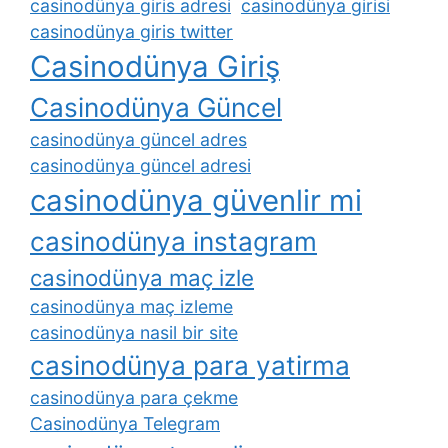
casinodünya giris adresi
casinodünya girisi
casinodünya giris twitter
Casinodünya Giriş
Casinodünya Güncel
casinodünya güncel adres
casinodünya güncel adresi
casinodünya güvenlir mi
casinodünya instagram
casinodünya maç izle
casinodünya maç izleme
casinodünya nasil bir site
casinodünya para yatirma
casinodünya para çekme
Casinodünya Telegram