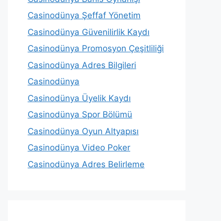
Casinodünya Şeffaf Yönetim
Casinodünya Güvenilirlik Kaydı
Casinodünya Promosyon Çeşitliliği
Casinodünya Adres Bilgileri
Casinodünya
Casinodünya Üyelik Kaydı
Casinodünya Spor Bölümü
Casinodünya Oyun Altyapısı
Casinodünya Video Poker
Casinodünya Adres Belirleme