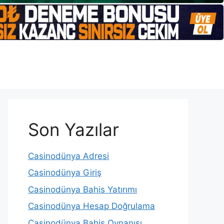
Son Yazılar
Casinodünya Adresi
Casinodünya Giriş
Casinodünya Bahis Yatırımı
Casinodünya Hesap Doğrulama
Casinodünya Bahis Oynanışı