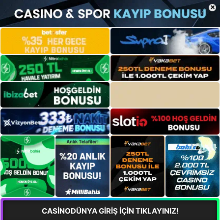
×
CASİNODÜNYA GİRİŞ İÇİN TIKLAYINIZ!