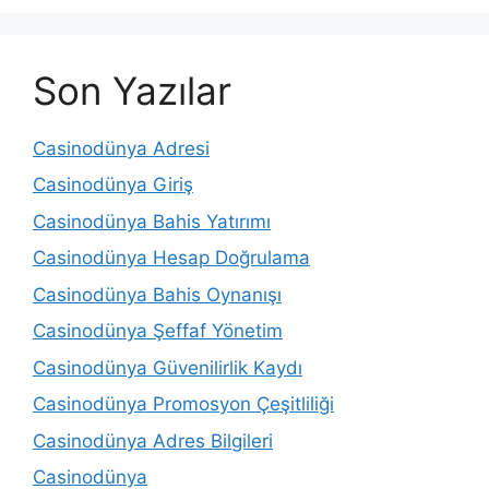
Son Yazılar
Casinodünya Adresi
Casinodünya Giriş
Casinodünya Bahis Yatırımı
Casinodünya Hesap Doğrulama
Casinodünya Bahis Oynanışı
Casinodünya Şeffaf Yönetim
Casinodünya Güvenilirlik Kaydı
Casinodünya Promosyon Çeşitliliği
Casinodünya Adres Bilgileri
Casinodünya