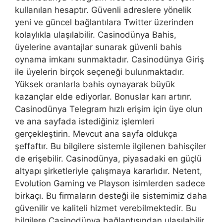
kullanılan hesaptır. Güvenli adreslere yönelik
yeni ve güncel bağlantılara Twitter üzerinden
kolaylıkla ulaşılabilir. Casinodünya Bahis,
üyelerine avantajlar sunarak güvenli bahis
oynama imkanı sunmaktadır. Casinodünya Giriş
ile üyelerin birçok seçeneği bulunmaktadır.
Yüksek oranlarla bahis oynayarak büyük
kazançlar elde ediyorlar. Bonuslar karı artırır.
Casinodünya Telegram hızlı erişim için üye olun
ve ana sayfada istediğiniz işlemleri
gerçekleştirin. Mevcut ana sayfa oldukça
şeffaftır. Bu bilgilere sistemle ilgilenen bahisçiler
de erişebilir. Casinodünya, piyasadaki en güçlü
altyapı şirketleriyle çalışmaya kararlıdır. Netent,
Evolution Gaming ve Playson isimlerden sadece
birkaçı. Bu firmaların desteği ile sistemimiz daha
güvenilir ve kaliteli hizmet verebilmektedir. Bu
bilgilere Casinodünya bağlantısından ulaşılabilir.