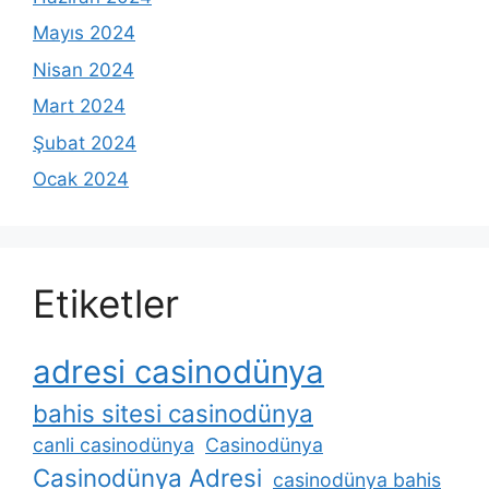
Mayıs 2024
Nisan 2024
Mart 2024
Şubat 2024
Ocak 2024
Etiketler
adresi casinodünya
bahis sitesi casinodünya
canli casinodünya
Casinodünya
Casinodünya Adresi
casinodünya bahis