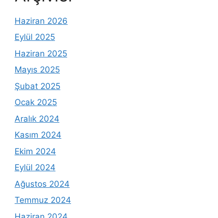
Haziran 2026
Eylül 2025
Haziran 2025
Mayıs 2025
Şubat 2025
Ocak 2025
Aralık 2024
Kasım 2024
Ekim 2024
Eylül 2024
Ağustos 2024
Temmuz 2024
Haziran 2024