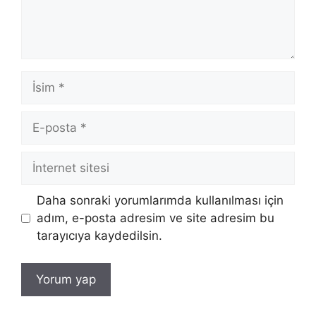
İsim
E-
posta
İnternet
sitesi
Daha sonraki yorumlarımda kullanılması için
adım, e-posta adresim ve site adresim bu
tarayıcıya kaydedilsin.