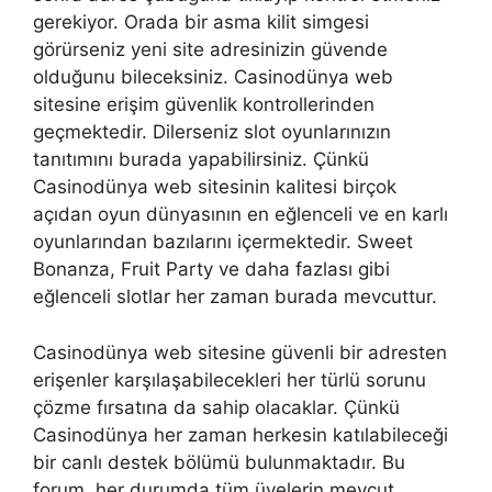
gerekiyor. Orada bir asma kilit simgesi
görürseniz yeni site adresinizin güvende
olduğunu bileceksiniz. Casinodünya web
sitesine erişim güvenlik kontrollerinden
geçmektedir. Dilerseniz slot oyunlarınızın
tanıtımını burada yapabilirsiniz. Çünkü
Casinodünya web sitesinin kalitesi birçok
açıdan oyun dünyasının en eğlenceli ve en karlı
oyunlarından bazılarını içermektedir. Sweet
Bonanza, Fruit Party ve daha fazlası gibi
eğlenceli slotlar her zaman burada mevcuttur.
Casinodünya web sitesine güvenli bir adresten
erişenler karşılaşabilecekleri her türlü sorunu
çözme fırsatına da sahip olacaklar. Çünkü
Casinodünya her zaman herkesin katılabileceği
bir canlı destek bölümü bulunmaktadır. Bu
forum, her durumda tüm üyelerin mevcut