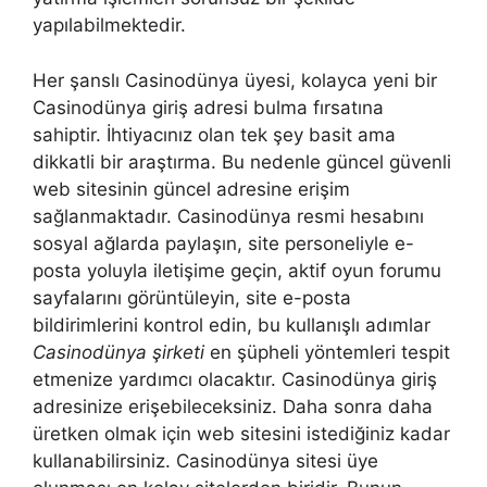
yapılabilmektedir.
Her şanslı Casinodünya üyesi, kolayca yeni bir
Casinodünya giriş adresi bulma fırsatına
sahiptir. İhtiyacınız olan tek şey basit ama
dikkatli bir araştırma. Bu nedenle güncel güvenli
web sitesinin güncel adresine erişim
sağlanmaktadır. Casinodünya resmi hesabını
sosyal ağlarda paylaşın, site personeliyle e-
posta yoluyla iletişime geçin, aktif oyun forumu
sayfalarını görüntüleyin, site e-posta
bildirimlerini kontrol edin, bu kullanışlı adımlar
Casinodünya şirketi
en şüpheli yöntemleri tespit
etmenize yardımcı olacaktır. Casinodünya giriş
adresinize erişebileceksiniz. Daha sonra daha
üretken olmak için web sitesini istediğiniz kadar
kullanabilirsiniz. Casinodünya sitesi üye