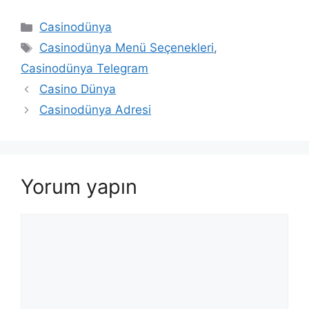
Kategoriler
Casinodünya
Etiketler
Casinodünya Menü Seçenekleri
,
Casinodünya Telegram
Casino Dünya
Casinodünya Adresi
Yorum yapın
Yorum