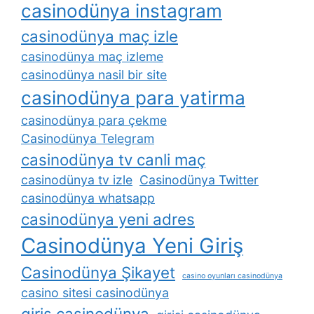
casinodünya instagram
casinodünya maç izle
casinodünya maç izleme
casinodünya nasil bir site
casinodünya para yatirma
casinodünya para çekme
Casinodünya Telegram
casinodünya tv canli maç
casinodünya tv izle
Casinodünya Twitter
casinodünya whatsapp
casinodünya yeni adres
Casinodünya Yeni Giriş
Casinodünya Şikayet
casino oyunları casinodünya
casino sitesi casinodünya
giris casinodünya