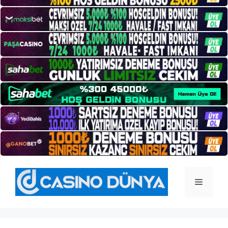
İçeriğe
atla
Menü