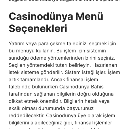
Casinodünya Menü
Seçenekleri
Yatırım veya para çekme talebinizi seçmek için
bu menüyü kullanın. Bu işlem için sistemin
sunduğu ödeme yöntemlerinden birini seçiniz.
Seçilen yöntemdeki tutarı belirleyin. Hazırlanan
istek sisteme gönderilir. Sistem isteği işler. İşlem
artık tamamlandı. Ancak finansal işlem
talebinde bulunurken Casinodünya Bahis
tarafından sağlanan bilgilerin doğru olduğuna
dikkat etmek önemlidir. Bilgilerin hatalı veya
eksik olması durumunda başvurunuz
reddedilecektir. Casinodünya üye olarak işlem
bilgilerini alabileceğiniz gibi, finansal işlemler