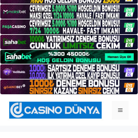
İçeriğe
atla
Menü