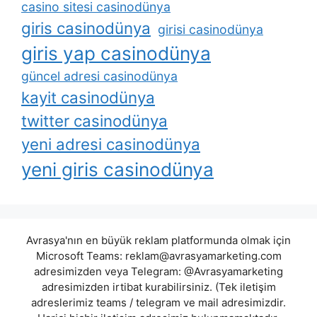
casino sitesi casinodünya
giris casinodünya
girisi casinodünya
giris yap casinodünya
güncel adresi casinodünya
kayit casinodünya
twitter casinodünya
yeni adresi casinodünya
yeni giris casinodünya
Avrasya'nın en büyük reklam platformunda olmak için
Microsoft Teams:
reklam@avrasyamarketing.com
adresimizden veya Telegram: @Avrasyamarketing
adresimizden irtibat kurabilirsiniz. (Tek iletişim
adreslerimiz teams / telegram ve mail adresimizdir.