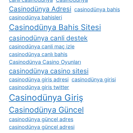
Casinodünya Adresi
casinodünya bahis
casinodünya bahisleri
Casinodünya Bahis Sitesi
casinodünya canli destek
casinodünya canli maç izle
casinodünya canlı bahis
Casinodünya Casino Oyunları
casinodünya casino sitesi
casinodünya giris adresi
casinodünya girisi
casinodünya giris twitter
Casinodünya Giriş
Casinodünya Güncel
casinodünya güncel adres
casinodünya güncel adresi