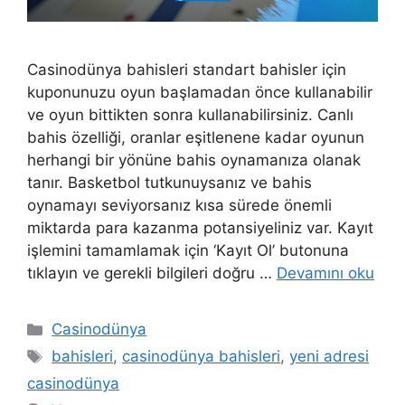
Casinodünya bahisleri standart bahisler için
kuponunuzu oyun başlamadan önce kullanabilir
ve oyun bittikten sonra kullanabilirsiniz. Canlı
bahis özelliği, oranlar eşitlenene kadar oyunun
herhangi bir yönüne bahis oynamanıza olanak
tanır. Basketbol tutkunuysanız ve bahis
oynamayı seviyorsanız kısa sürede önemli
miktarda para kazanma potansiyeliniz var. Kayıt
işlemini tamamlamak için ‘Kayıt Ol’ butonuna
tıklayın ve gerekli bilgileri doğru …
Devamını oku
Kategoriler
Casinodünya
Etiketler
bahisleri
,
casinodünya bahisleri
,
yeni adresi
casinodünya