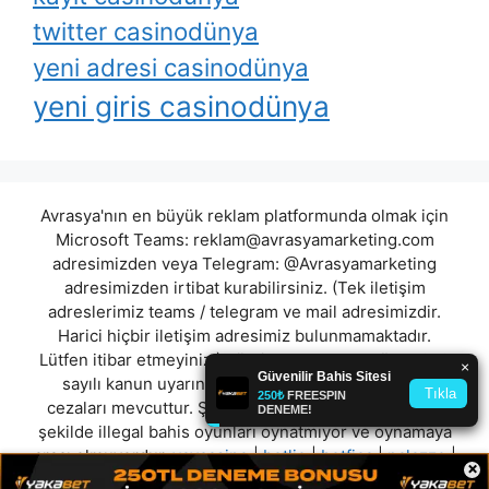
twitter casinodünya
yeni adresi casinodünya
yeni giris casinodünya
Avrasya'nın en büyük reklam platformunda olmak için
Microsoft Teams:
reklam@avrasyamarketing.com
adresimizden veya Telegram: @Avrasyamarketing
adresimizden irtibat kurabilirsiniz. (Tek iletişim
adreslerimiz teams / telegram ve mail adresimizdir.
Harici hiçbir iletişim adresimiz bulunmamaktadır.
Lütfen itibar etmeyiniz.) Türkiye yasalarına göre 7258
sayılı kanun uyarınca yasa dışı bahis oynamanın
cezaları mevcuttur. Şu an bulunduğunuz site hiç bir
şekilde illegal bahis oyunları oynatmıyor ve oynamaya
aracı olmuyordur.
vaycasino
|
betlio
|
betfica
|
palazzo
|
×
casinojuno
|
ronesansbet
|
betlog
|
betovisadres
"