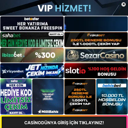
×
CASİNODÜNYA GİRİŞ İÇİN TIKLAYINIZ!