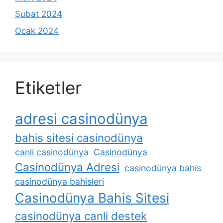
Şubat 2024
Ocak 2024
Etiketler
adresi casinodünya
bahis sitesi casinodünya
canli casinodünya
Casinodünya
Casinodünya Adresi
casinodünya bahis
casinodünya bahisleri
Casinodünya Bahis Sitesi
casinodünya canli destek