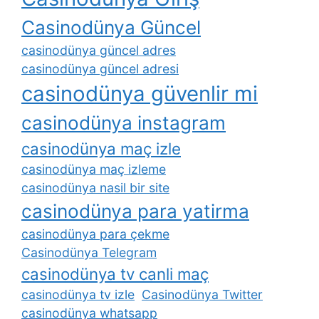
Casinodünya Güncel
casinodünya güncel adres
casinodünya güncel adresi
casinodünya güvenlir mi
casinodünya instagram
casinodünya maç izle
casinodünya maç izleme
casinodünya nasil bir site
casinodünya para yatirma
casinodünya para çekme
Casinodünya Telegram
casinodünya tv canli maç
casinodünya tv izle
Casinodünya Twitter
casinodünya whatsapp