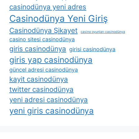
casinodünya yeni adres
Casinodünya Yeni Giriş
Casinodünya Şikayet
casino oyunları casinodünya
casino sitesi casinodünya
giris casinodünya
girisi casinodünya
giris yap casinodünya
güncel adresi casinodünya
kayit casinodünya
twitter casinodünya
yeni adresi casinodünya
yeni giris casinodünya