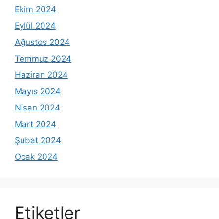
Ekim 2024
Eylül 2024
Ağustos 2024
Temmuz 2024
Haziran 2024
Mayıs 2024
Nisan 2024
Mart 2024
Şubat 2024
Ocak 2024
Etiketler