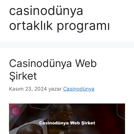
casinodünya
ortaklık programı
Casinodünya Web
Şirket
Kasım 23, 2024
yazar
Casinodünya