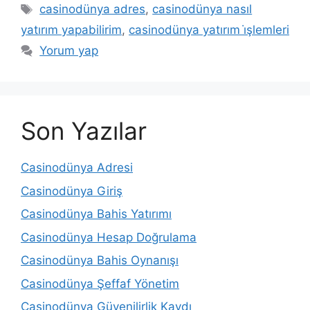
Etiketler
casinodünya adres
,
casinodünya nasıl
yatırım yapabilirim
,
casinodünya yatırım i̇şlemleri
Yorum yap
Son Yazılar
Casinodünya Adresi
Casinodünya Giriş
Casinodünya Bahis Yatırımı
Casinodünya Hesap Doğrulama
Casinodünya Bahis Oynanışı
Casinodünya Şeffaf Yönetim
Casinodünya Güvenilirlik Kaydı