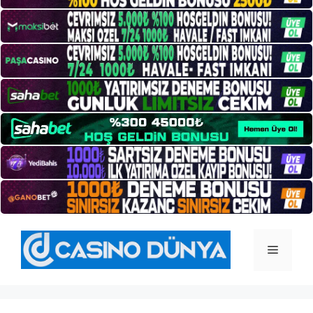
İçeriğe
atla
Menü