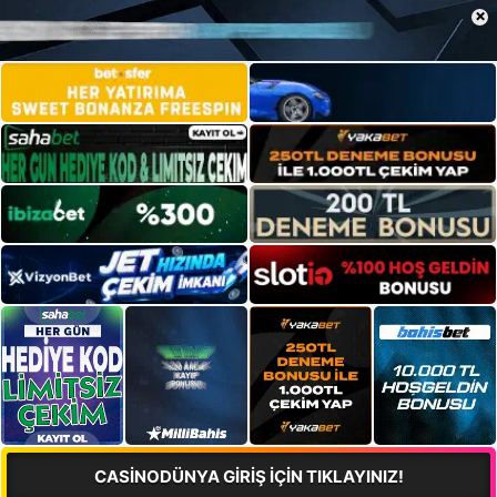
×
CASİNODÜNYA GİRİŞ İÇİN TIKLAYINIZ!