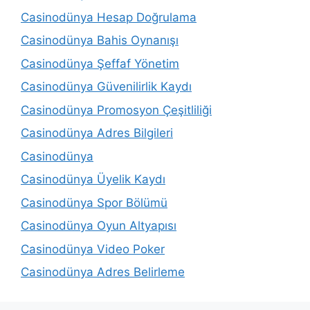
Casinodünya Hesap Doğrulama
Casinodünya Bahis Oynanışı
Casinodünya Şeffaf Yönetim
Casinodünya Güvenilirlik Kaydı
Casinodünya Promosyon Çeşitliliği
Casinodünya Adres Bilgileri
Casinodünya
Casinodünya Üyelik Kaydı
Casinodünya Spor Bölümü
Casinodünya Oyun Altyapısı
Casinodünya Video Poker
Casinodünya Adres Belirleme