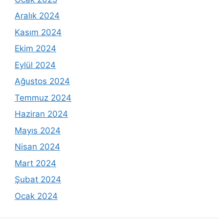
Aralık 2024
Kasım 2024
Ekim 2024
Eylül 2024
Ağustos 2024
Temmuz 2024
Haziran 2024
Mayıs 2024
Nisan 2024
Mart 2024
Şubat 2024
Ocak 2024