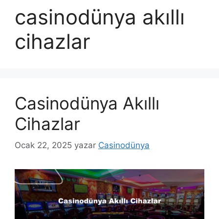
casinodünya akıllı
cihazlar
Casinodünya Akıllı
Cihazlar
Ocak 22, 2025
yazar
Casinodünya