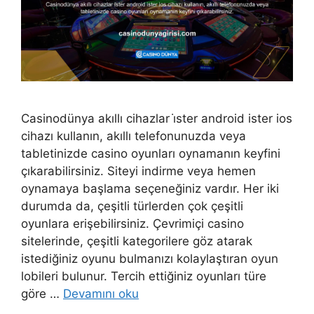
Casinodünya akıllı cihazlar i̇ster android ister ios
cihazı kullanın, akıllı telefonunuzda veya
tabletinizde casino oyunları oynamanın keyfini
çıkarabilirsiniz. Siteyi indirme veya hemen
oynamaya başlama seçeneğiniz vardır. Her iki
durumda da, çeşitli türlerden çok çeşitli
oyunlara erişebilirsiniz. Çevrimiçi casino
sitelerinde, çeşitli kategorilere göz atarak
istediğiniz oyunu bulmanızı kolaylaştıran oyun
lobileri bulunur. Tercih ettiğiniz oyunları türe
göre …
Devamını oku