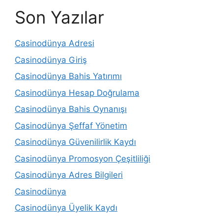
Son Yazılar
Casinodünya Adresi
Casinodünya Giriş
Casinodünya Bahis Yatırımı
Casinodünya Hesap Doğrulama
Casinodünya Bahis Oynanışı
Casinodünya Şeffaf Yönetim
Casinodünya Güvenilirlik Kaydı
Casinodünya Promosyon Çeşitliliği
Casinodünya Adres Bilgileri
Casinodünya
Casinodünya Üyelik Kaydı