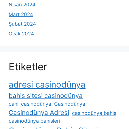
Nisan 2024
Mart 2024
Şubat 2024
Ocak 2024
Etiketler
adresi casinodünya
bahis sitesi casinodünya
canli casinodünya
Casinodünya
Casinodünya Adresi
casinodünya bahis
casinodünya bahisleri