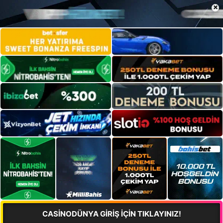
×
CASİNODÜNYA GİRİŞ İÇİN TIKLAYINIZ!