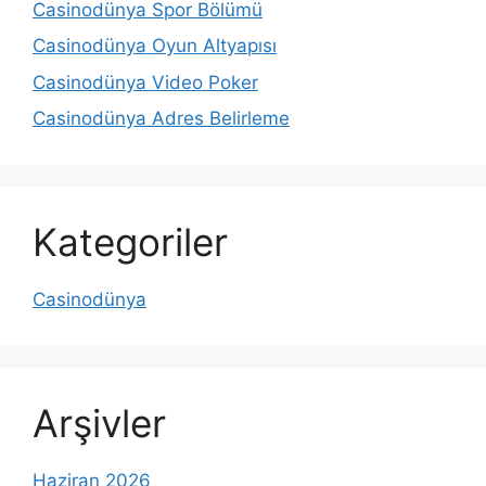
Casinodünya Spor Bölümü
Casinodünya Oyun Altyapısı
Casinodünya Video Poker
Casinodünya Adres Belirleme
Kategoriler
Casinodünya
Arşivler
Haziran 2026