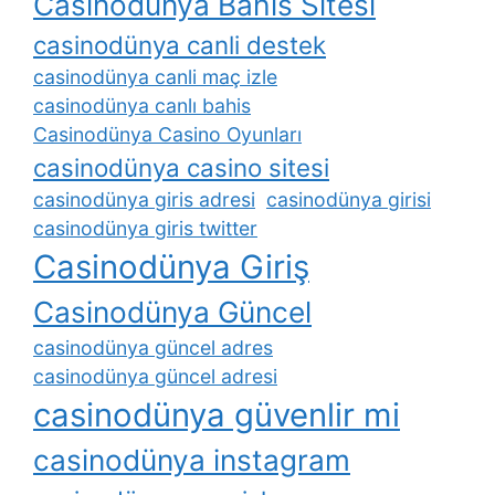
Casinodünya Bahis Sitesi
casinodünya canli destek
casinodünya canli maç izle
casinodünya canlı bahis
Casinodünya Casino Oyunları
casinodünya casino sitesi
casinodünya giris adresi
casinodünya girisi
casinodünya giris twitter
Casinodünya Giriş
Casinodünya Güncel
casinodünya güncel adres
casinodünya güncel adresi
casinodünya güvenlir mi
casinodünya instagram