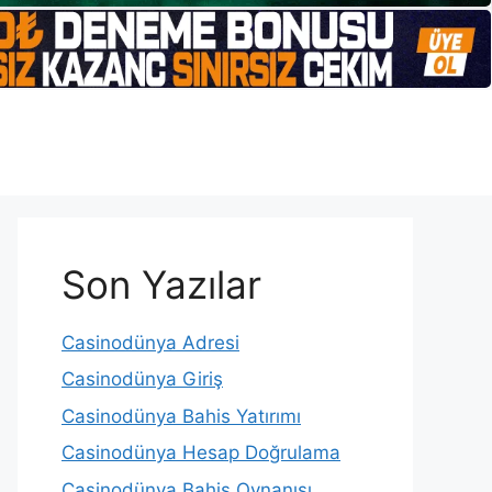
Son Yazılar
Casinodünya Adresi
Casinodünya Giriş
Casinodünya Bahis Yatırımı
Casinodünya Hesap Doğrulama
Casinodünya Bahis Oynanışı