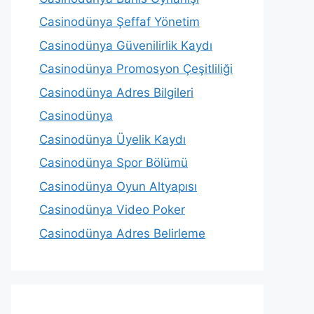
Casinodünya Şeffaf Yönetim
Casinodünya Güvenilirlik Kaydı
Casinodünya Promosyon Çeşitliliği
Casinodünya Adres Bilgileri
Casinodünya
Casinodünya Üyelik Kaydı
Casinodünya Spor Bölümü
Casinodünya Oyun Altyapısı
Casinodünya Video Poker
Casinodünya Adres Belirleme