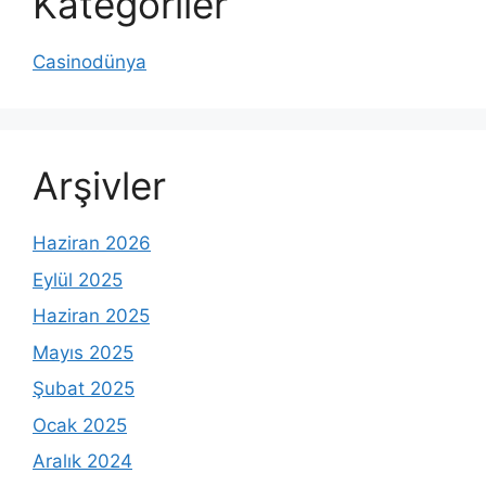
Kategoriler
Casinodünya
Arşivler
Haziran 2026
Eylül 2025
Haziran 2025
Mayıs 2025
Şubat 2025
Ocak 2025
Aralık 2024