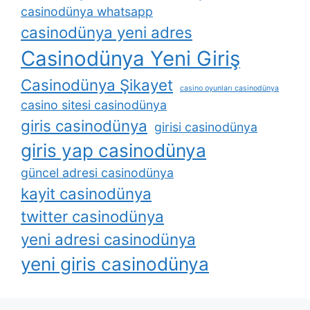
casinodünya whatsapp
casinodünya yeni adres
Casinodünya Yeni Giriş
Casinodünya Şikayet
casino oyunları casinodünya
casino sitesi casinodünya
giris casinodünya
girisi casinodünya
giris yap casinodünya
güncel adresi casinodünya
kayit casinodünya
twitter casinodünya
yeni adresi casinodünya
yeni giris casinodünya