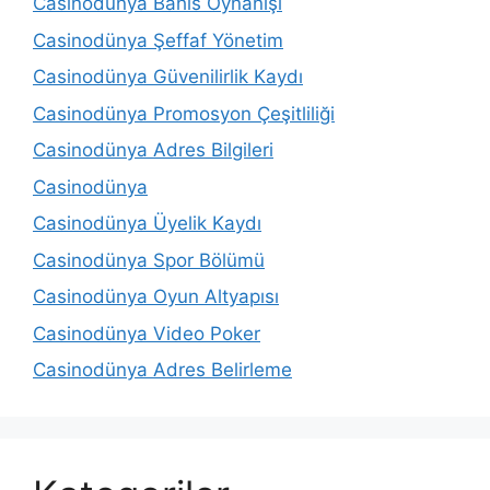
Casinodünya Bahis Oynanışı
Casinodünya Şeffaf Yönetim
Casinodünya Güvenilirlik Kaydı
Casinodünya Promosyon Çeşitliliği
Casinodünya Adres Bilgileri
Casinodünya
Casinodünya Üyelik Kaydı
Casinodünya Spor Bölümü
Casinodünya Oyun Altyapısı
Casinodünya Video Poker
Casinodünya Adres Belirleme