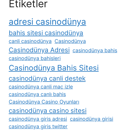
Etiketler
adresi casinodünya
bahis sitesi casinodünya
canli casinodünya
Casinodünya
Casinodünya Adresi
casinodünya bahis
casinodünya bahisleri
Casinodünya Bahis Sitesi
casinodünya canli destek
casinodünya canli maç izle
casinodünya canlı bahis
Casinodünya Casino Oyunları
casinodünya casino sitesi
casinodünya giris adresi
casinodünya girisi
casinodünya giris twitter