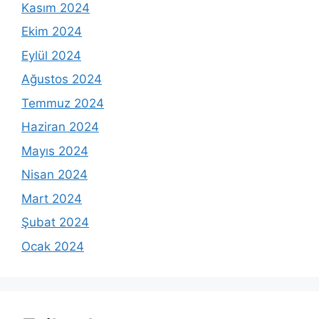
Kasım 2024
Ekim 2024
Eylül 2024
Ağustos 2024
Temmuz 2024
Haziran 2024
Mayıs 2024
Nisan 2024
Mart 2024
Şubat 2024
Ocak 2024