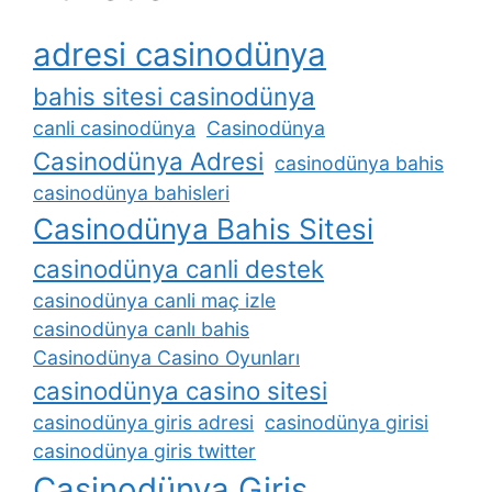
adresi casinodünya
bahis sitesi casinodünya
canli casinodünya
Casinodünya
Casinodünya Adresi
casinodünya bahis
casinodünya bahisleri
Casinodünya Bahis Sitesi
casinodünya canli destek
casinodünya canli maç izle
casinodünya canlı bahis
Casinodünya Casino Oyunları
casinodünya casino sitesi
casinodünya giris adresi
casinodünya girisi
casinodünya giris twitter
Casinodünya Giriş