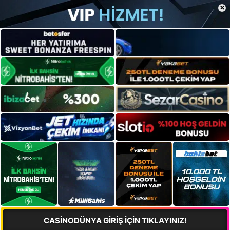
×
CASİNODÜNYA GİRİŞ İÇİN TIKLAYINIZ!