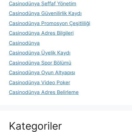
Casinodünya Şeffaf Yönetim
Casinodünya Güvenilirlik Kaydı
Casinodünya Promosyon Çeşitliliği
Casinodünya Adres Bilgileri
Casinodünya
Casinodünya Üyelik Kaydı
Casinodünya Spor Bölümü
Casinodünya Oyun Altyapısı
Casinodünya Video Poker
Casinodünya Adres Belirleme
Kategoriler