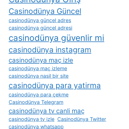
Casinodünya Güncel
casinodünya güncel adres
casinodünya güncel adresi
casinodünya güvenlir mi
casinodünya instagram
casinodünya maç izle
casinodünya maç izleme
casinodünya nasil bir site
casinodünya para yatirma
casinodünya para çekme
Casinodünya Telegram
casinodünya tv canli maç
casinodünya tv izle
Casinodünya Twitter
casinodünya whatsapp