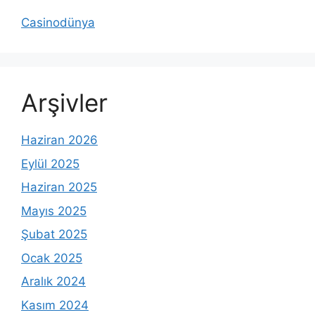
Casinodünya
Arşivler
Haziran 2026
Eylül 2025
Haziran 2025
Mayıs 2025
Şubat 2025
Ocak 2025
Aralık 2024
Kasım 2024