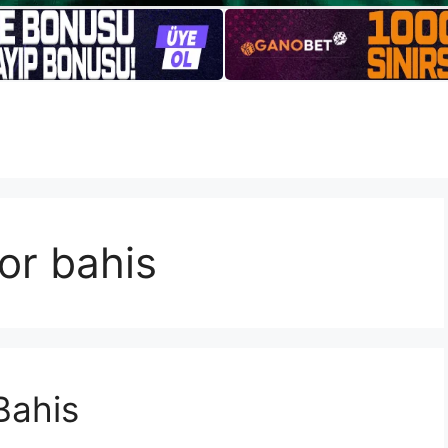
or bahis
Bahis