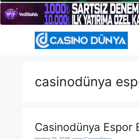
İçeriğe
atla
casinodünya esp
Casinodünya Espor 
Haziran 21, 2025
yazar
Casinodünya