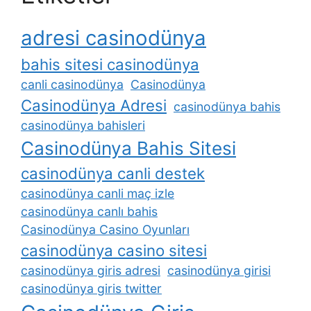
adresi casinodünya
bahis sitesi casinodünya
canli casinodünya
Casinodünya
Casinodünya Adresi
casinodünya bahis
casinodünya bahisleri
Casinodünya Bahis Sitesi
casinodünya canli destek
casinodünya canli maç izle
casinodünya canlı bahis
Casinodünya Casino Oyunları
casinodünya casino sitesi
casinodünya giris adresi
casinodünya girisi
casinodünya giris twitter