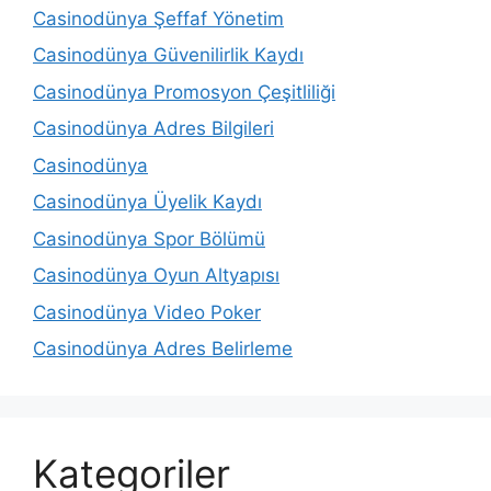
Casinodünya Şeffaf Yönetim
Casinodünya Güvenilirlik Kaydı
Casinodünya Promosyon Çeşitliliği
Casinodünya Adres Bilgileri
Casinodünya
Casinodünya Üyelik Kaydı
Casinodünya Spor Bölümü
Casinodünya Oyun Altyapısı
Casinodünya Video Poker
Casinodünya Adres Belirleme
Kategoriler