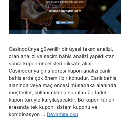
Casinodünya güvenilir bir üyesi takım analizi,
oran analizi ve seçim bahis analizi yapıldıktan
sonra kupon öncelikleri dikkate alınır.
Casinodünya giriş adresi kupon analizi canlı
bahislerde çok önemli bir konudur. Canlı bahis
alanında veya maç öncesi müsabaka alanında
müşteriler, kullanımlarına sunulan üç farklı
kupon türüyle karşılaşacaktır. Bu kupon türleri
arasında tek kupon, sistem kuponu ve
kombinasyon …
Devamını oku