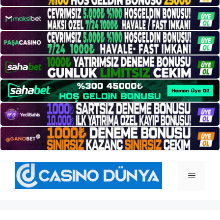
İçeriğe
atla
Menü