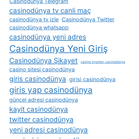
Casinodünya Telegram
casinodünya tv canli maç
casinodünya tv izle
Casinodünya Twitter
casinodünya whatsapp
casinodünya yeni adres
Casinodünya Yeni Giriş
Casinodünya Şikayet
casino oyunları casinodünya
casino sitesi casinodünya
giris casinodünya
girisi casinodünya
giris yap casinodünya
güncel adresi casinodünya
kayit casinodünya
twitter casinodünya
yeni adresi casinodünya