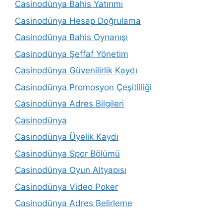
Casinodünya Bahis Yatırımı
Casinodünya Hesap Doğrulama
Casinodünya Bahis Oynanışı
Casinodünya Şeffaf Yönetim
Casinodünya Güvenilirlik Kaydı
Casinodünya Promosyon Çeşitliliği
Casinodünya Adres Bilgileri
Casinodünya
Casinodünya Üyelik Kaydı
Casinodünya Spor Bölümü
Casinodünya Oyun Altyapısı
Casinodünya Video Poker
Casinodünya Adres Belirleme