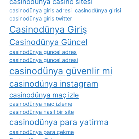
casinodünya casino sitesi
casinodünya giris adresi
casinodünya girisi
casinodünya giris twitter
Casinodünya Giriş
Casinodünya Güncel
casinodünya güncel adres
casinodünya güncel adresi
casinodünya güvenlir mi
casinodünya instagram
casinodünya maç izle
casinodünya maç izleme
casinodünya nasil bir site
casinodünya para yatirma
casinodünya para çekme