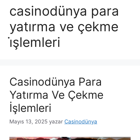
casinodünya para
yatırma ve çekme
i̇şlemleri
Casinodünya Para
Yatırma Ve Çekme
İşlemleri
Mayıs 13, 2025
yazar
Casinodünya