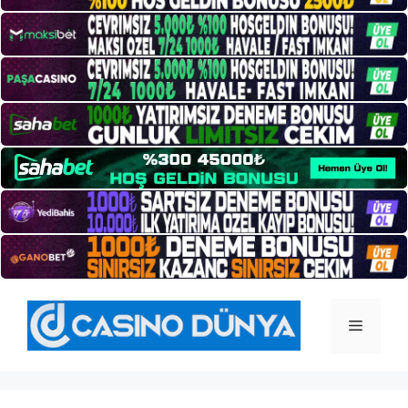
İçeriğe
atla
Menü