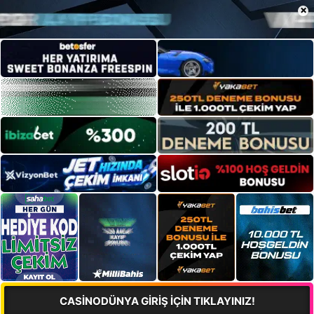
×
CASİNODÜNYA GİRİŞ İÇİN TIKLAYINIZ!