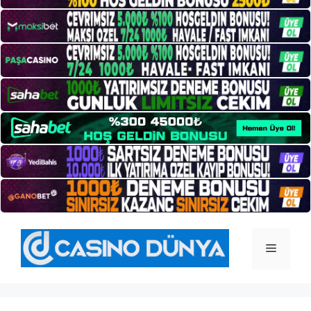
İçeriğe
atla
Menü