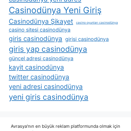
Casinodünya Yeni Giriş
Casinodünya Şikayet
casino oyunları casinodünya
casino sitesi casinodünya
giris casinodünya
girisi casinodünya
giris yap casinodünya
güncel adresi casinodünya
kayit casinodünya
twitter casinodünya
yeni adresi casinodünya
yeni giris casinodünya
Avrasya'nın en büyük reklam platformunda olmak için