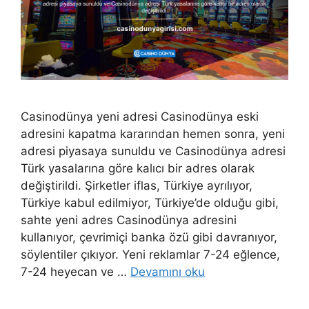
Casinodünya yeni adresi Casinodünya eski
adresini kapatma kararından hemen sonra, yeni
adresi piyasaya sunuldu ve Casinodünya adresi
Türk yasalarına göre kalıcı bir adres olarak
değiştirildi. Şirketler iflas, Türkiye ayrılıyor,
Türkiye kabul edilmiyor, Türkiye’de olduğu gibi,
sahte yeni adres Casinodünya adresini
kullanıyor, çevrimiçi banka özü gibi davranıyor,
söylentiler çıkıyor. Yeni reklamlar 7-24 eğlence,
7-24 heyecan ve …
Devamını oku