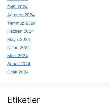
Eylül 2024
Ağustos 2024
Temmuz 2024
Haziran 2024
Mayıs 2024
Nisan 2024
Mart 2024
Şubat 2024
Ocak 2024
Etiketler