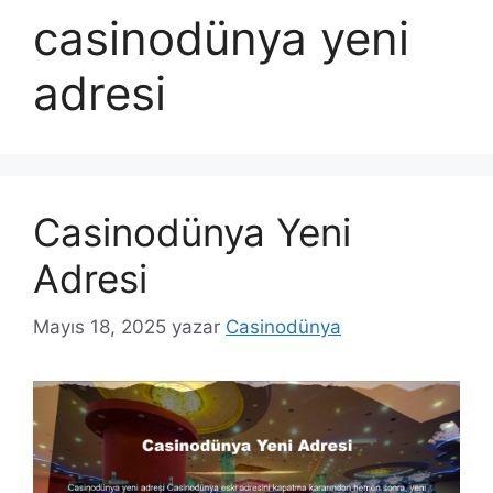
casinodünya yeni
adresi
Casinodünya Yeni
Adresi
Mayıs 18, 2025
yazar
Casinodünya