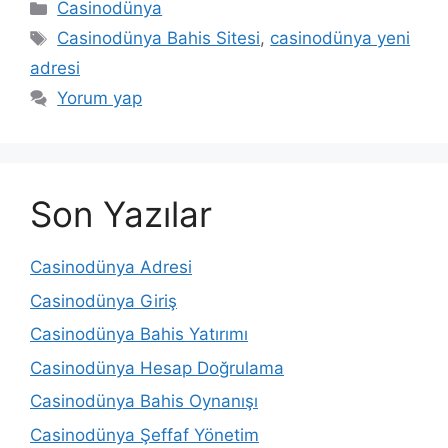
Kategoriler
Casinodünya
Etiketler
Casinodünya Bahis Sitesi
,
casinodünya yeni
adresi
Yorum yap
Son Yazılar
Casinodünya Adresi
Casinodünya Giriş
Casinodünya Bahis Yatırımı
Casinodünya Hesap Doğrulama
Casinodünya Bahis Oynanışı
Casinodünya Şeffaf Yönetim