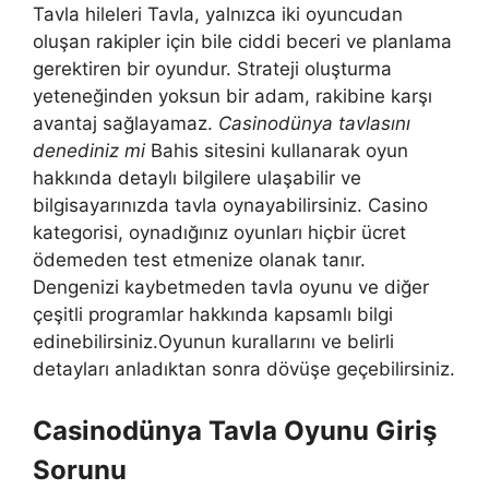
Tavla hileleri Tavla, yalnızca iki oyuncudan
oluşan rakipler için bile ciddi beceri ve planlama
gerektiren bir oyundur. Strateji oluşturma
yeteneğinden yoksun bir adam, rakibine karşı
avantaj sağlayamaz.
Casinodünya tavlasını
denediniz mi
Bahis sitesini kullanarak oyun
hakkında detaylı bilgilere ulaşabilir ve
bilgisayarınızda tavla oynayabilirsiniz. Casino
kategorisi, oynadığınız oyunları hiçbir ücret
ödemeden test etmenize olanak tanır.
Dengenizi kaybetmeden tavla oyunu ve diğer
çeşitli programlar hakkında kapsamlı bilgi
edinebilirsiniz.Oyunun kurallarını ve belirli
detayları anladıktan sonra dövüşe geçebilirsiniz.
Casinodünya Tavla Oyunu Giriş
Sorunu