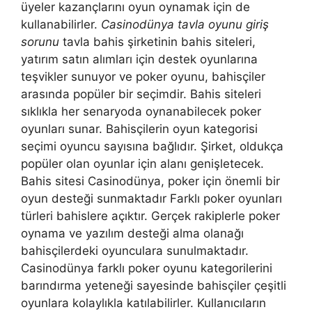
üyeler kazançlarını oyun oynamak için de
kullanabilirler.
Casinodünya tavla oyunu giriş
sorunu
tavla bahis şirketinin bahis siteleri,
yatırım satın alımları için destek oyunlarına
teşvikler sunuyor ve poker oyunu, bahisçiler
arasında popüler bir seçimdir. Bahis siteleri
sıklıkla her senaryoda oynanabilecek poker
oyunları sunar. Bahisçilerin oyun kategorisi
seçimi oyuncu sayısına bağlıdır. Şirket, oldukça
popüler olan oyunlar için alanı genişletecek.
Bahis sitesi Casinodünya, poker için önemli bir
oyun desteği sunmaktadır Farklı poker oyunları
türleri bahislere açıktır. Gerçek rakiplerle poker
oynama ve yazılım desteği alma olanağı
bahisçilerdeki oyunculara sunulmaktadır.
Casinodünya farklı poker oyunu kategorilerini
barındırma yeteneği sayesinde bahisçiler çeşitli
oyunlara kolaylıkla katılabilirler. Kullanıcıların