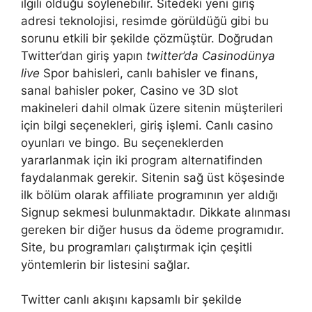
ilgili olduğu söylenebilir. Sitedeki yeni giriş
adresi teknolojisi, resimde görüldüğü gibi bu
sorunu etkili bir şekilde çözmüştür. Doğrudan
Twitter’dan giriş yapın
twitter’da Casinodünya
live
Spor bahisleri, canlı bahisler ve finans,
sanal bahisler poker, Casino ve 3D slot
makineleri dahil olmak üzere sitenin müşterileri
için bilgi seçenekleri, giriş işlemi. Canlı casino
oyunları ve bingo. Bu seçeneklerden
yararlanmak için iki program alternatifinden
faydalanmak gerekir. Sitenin sağ üst köşesinde
ilk bölüm olarak affiliate programının yer aldığı
Signup sekmesi bulunmaktadır. Dikkate alınması
gereken bir diğer husus da ödeme programıdır.
Site, bu programları çalıştırmak için çeşitli
yöntemlerin bir listesini sağlar.
Twitter canlı akışını kapsamlı bir şekilde