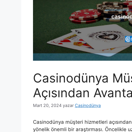
Casinodünya Müşt
Açısından Avanta
Mart 20, 2024
yazar
Casinodünya
Casinodünya müşteri hizmetleri açısından
yönelik önemli bir araştırması. Öncelikle u