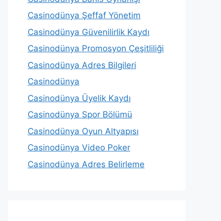
Casinodünya Şeffaf Yönetim
Casinodünya Güvenilirlik Kaydı
Casinodünya Promosyon Çeşitliliği
Casinodünya Adres Bilgileri
Casinodünya
Casinodünya Üyelik Kaydı
Casinodünya Spor Bölümü
Casinodünya Oyun Altyapısı
Casinodünya Video Poker
Casinodünya Adres Belirleme