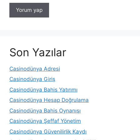
Son Yazılar
Casinodünya Adresi
Casinodünya Giriş
Casinodünya Bahis Yatırımı
Casinodünya Hesap Doğrulama
Casinodünya Bahis Oynanışı
Casinodünya Şeffaf Yönetim
Casinodünya Güvenilirlik Kaydı