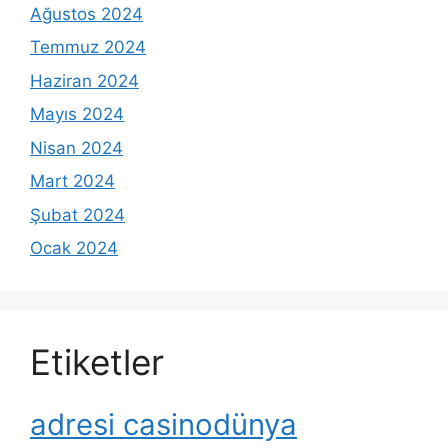
Ağustos 2024
Temmuz 2024
Haziran 2024
Mayıs 2024
Nisan 2024
Mart 2024
Şubat 2024
Ocak 2024
Etiketler
adresi casinodünya