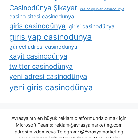
Casinodünya Şikayet
casino oyunları casinodünya
casino sitesi casinodünya
giris casinodünya
girisi casinodünya
giris yap casinodünya
güncel adresi casinodünya
kayit casinodünya
twitter casinodünya
yeni adresi casinodünya
yeni giris casinodünya
Avrasya'nın en büyük reklam platformunda olmak için
Microsoft Teams:
reklam@avrasyamarketing.com
adresimizden veya Telegram: @Avrasyamarketing