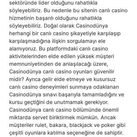
sektöründe lider olduğunu rahatlıkla
söyleyebiliriz. Bu nedenle bu sitenin canlı casino
hizmetinin başarılı olduğunu rahatlıkla
söyleyebiliriz. Doğal olarak Casinodünya
herhangi bir canlı casino şikayetiyle karşılaşıp
karşılaşmadığına ilişkin sorgulamayı ele
alamıyoruz. Bu platformdaki canlı casino
aktivitelerinden elde edilen yüksek müşteri
memnuniyetinden de anlaşılacağı üzere,
Casinodünya canlı casino oyunları güvenilir
midir? Ayrıca gelir elde etmeye ve kusursuz
canlı casino deneyimleri sunmaya odaklanan
Casinodünya sınavı başarıyla tamamladığını ve
kursu geçtiğini de unutmamak gerekiyor.
Casinodünya canlı casino bölümünde önemli
miktarda servet biriktirmek mümkün. Ancak
müşteriler rulet, bakara, blackjack ve poker gibi
çeşitli oyunlara katılma seçeneğine de sahiptir.