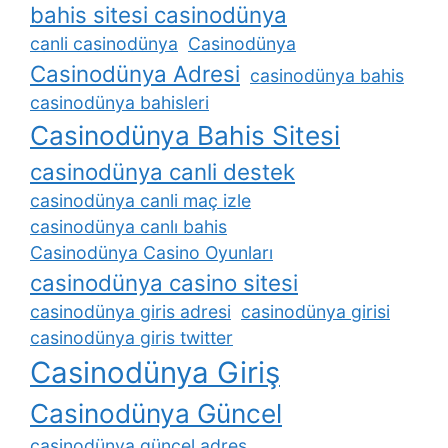
bahis sitesi casinodünya
canli casinodünya
Casinodünya
Casinodünya Adresi
casinodünya bahis
casinodünya bahisleri
Casinodünya Bahis Sitesi
casinodünya canli destek
casinodünya canli maç izle
casinodünya canlı bahis
Casinodünya Casino Oyunları
casinodünya casino sitesi
casinodünya giris adresi
casinodünya girisi
casinodünya giris twitter
Casinodünya Giriş
Casinodünya Güncel
casinodünya güncel adres