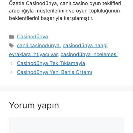
Özetle Casinodünya, canlı casino oyun teklifleri
aracılığıyla müşterilerinin ve oyun topluluğunun
beklentilerini başarıyla karşılamıştır.
Kategoriler
Casinodünya
Etiketler
canli casinodünya
,
casinodünya hangi
evraklara i̇htiyacı var
,
casinodünya i̇ncelemesi
Casinodünya Tek Tıklamayla
Casinodünya Yeni Bahis Ortamı
Yorum yapın
Yorum