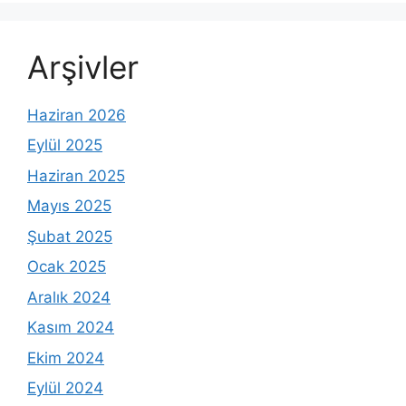
Arşivler
Haziran 2026
Eylül 2025
Haziran 2025
Mayıs 2025
Şubat 2025
Ocak 2025
Aralık 2024
Kasım 2024
Ekim 2024
Eylül 2024