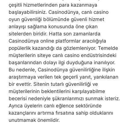
çeşitli hizmetlerinden para kazanmaya
başlayabilirsiniz. Casinodünya, canlı casino
oyun güvenliği bölümünde güvenli hizmet
anlayışı sağlama konusunda öne çıkan
sitelerden biridir. Hatta son zamanlarda
Casinodünya online platformlar aracılığıyla
popülerlik kazandığı da gözlemleniyor. Temelde
müşterilerin siteye canlı casino endüstrisindeki
başarılarından dolayı ilgi duyduğuna inanılıyor.
Bu nedenle, Casinodünya güvenilirliğine ilişkin
araştırmaya verilen tek geçerli yanıt, yankılanan
bir evettir. Sitenin tutarlı güvenilirliği ve
müşterilerinin beklentilerini karşılayabilme
becerisi nedeniyle şükranlarımızı sunmak isteriz.
Ayrıca üyelerin canlı eğlence sektöründe
kazançlarını artırma fırsatına sahip olduklarını
unutmamak önemlidir.