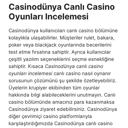
Casinodünya Canlı Casino
Oyunları Incelemesi
Casinodünya kullanıcıları canlı casino bölümüne
kolaylıkla ulaşabilirler. Müşteriler rulet, bakara,
poker veya blackjack oyunlarında becerilerini
test etme fırsatına sahiptir. Ayrıca kullanıcılar
çeşitli yazılım seçeneklerini seçme esnekliğine
sahiptir. Kısaca
Casinodünya canlı casino
oyunları incelemesi
canlı casino nasıl oynanır
sorusunun çözümünü şu şekilde özetleyebiliriz.
Üyelerin krupiyer ekibinden tüm oyunlar
hakkında bilgi alabileceklerini unutmayın. Canlı
casino bölümünde amacınız para kazanmaksa
Casinodünya ziyaret edebilirsiniz. Casinodünya
diğer çevrimiçi casino platformlarıyla
karşılaştırdığımızda Casinodünya canlı casino