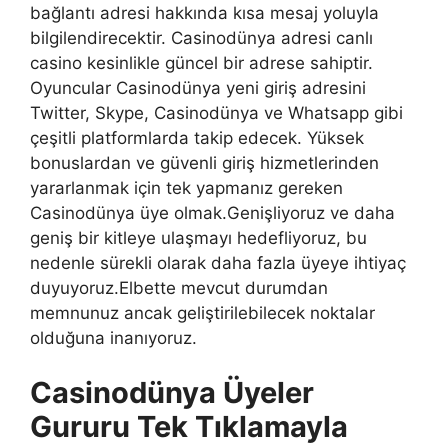
bağlantı adresi hakkında kısa mesaj yoluyla
bilgilendirecektir. Casinodünya adresi canlı
casino kesinlikle güncel bir adrese sahiptir.
Oyuncular Casinodünya yeni giriş adresini
Twitter, Skype, Casinodünya ve Whatsapp gibi
çeşitli platformlarda takip edecek. Yüksek
bonuslardan ve güvenli giriş hizmetlerinden
yararlanmak için tek yapmanız gereken
Casinodünya üye olmak.Genişliyoruz ve daha
geniş bir kitleye ulaşmayı hedefliyoruz, bu
nedenle sürekli olarak daha fazla üyeye ihtiyaç
duyuyoruz.Elbette mevcut durumdan
memnunuz ancak geliştirilebilecek noktalar
olduğuna inanıyoruz.
Casinodünya Üyeler
Gururu Tek Tıklamayla