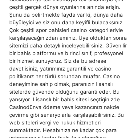
çeşitli gerçek dünya oyunlarına anında erişin.
Şunu da belirtmekte fayda var ki, dünya daha
büyüleyici ve siz onu daha keyifli bulacaksınız.
Çok çeşitli spor bahisleri casino kategorileriyle
karşılaşacağınızdan eminiz. Üye olduktan sonra
sitemizi daha detaylı inceleyebilirsiniz. Güvenilir
bir bahis platformu ve birinci sınıf, profesyonel
bir hizmet sunuyoruz. Siz de bu adrese
davetlisiniz, yatırımınız garantili ve casino
politikanız her türlü sorundan muaftır. Casino
deneyimine sahip olmak, paranızın lisanslı
sitelerde güvende olduğunu garanti eder. Bu
yansıyor. Lisanslı bir bahis sitesi seçtiğinizde
Casinodünya ödeme veya kazancınızı nakde
çevirme gibi senaryolarla karşılaşabilirsiniz. Bu
web siteleri vergi ve hukuk hizmetleri
sunmaktadır. Hesabınıza ne kadar çok para