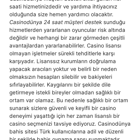
saati hizmetinizdedir ve yardıma ihtiyacınız
olduğunda size hemen yardımcı olacaktır.
Casinodünya 24 saat müşteri destek
sunduğu
hizmetlerden yararlanan oyuncular risk altında
değildir ve herhangi bir zarar görmeden çeşitli
avantajlardan yararlanabilirler. Casino lisansı
olmayan işletmeler sürekli tehditlerle karşı
karşıyadır. Lisanssız kurumların doğrulama
yapacak aracıları yoktur ve belirli bir neden
olmaksızın hesapları silebilir ve bakiyeleri
sıfırlayabilirler. Kaygılarını bir şekilde dile
getirmeye istekli bireyler olmadan sağlıklı bir
ortam var olamaz. Bu nedenle sağlıklı bir ortam
sunarak sizlere güvenli ve keyifli bir casino
deneyimi yaşattığı için her zaman lisanslı bir
casino seçmenizi tavsiye ediyoruz. Casinodünya
bahis sitesi Türk kullanıcılarına adil ve düzenli
bir şekilde bahis oynama şansı sunmaktadır.