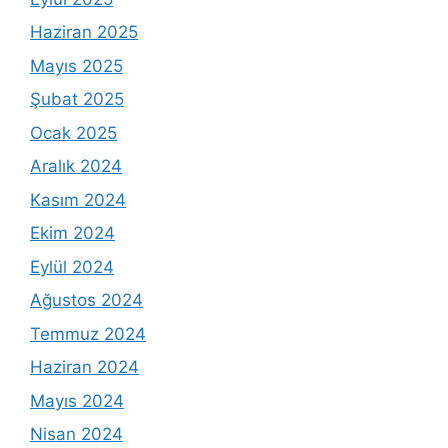
Haziran 2025
Mayıs 2025
Şubat 2025
Ocak 2025
Aralık 2024
Kasım 2024
Ekim 2024
Eylül 2024
Ağustos 2024
Temmuz 2024
Haziran 2024
Mayıs 2024
Nisan 2024