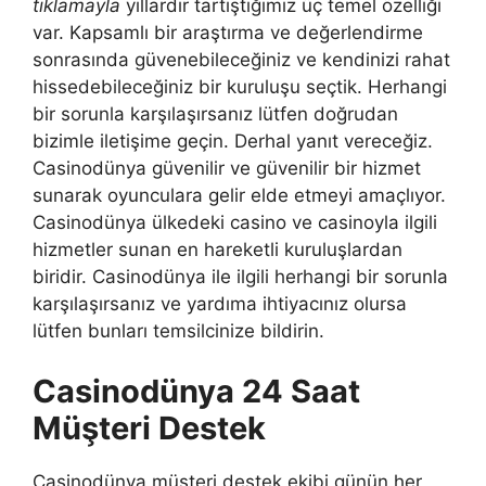
tıklamayla
yıllardır tartıştığımız üç temel özelliği
var. Kapsamlı bir araştırma ve değerlendirme
sonrasında güvenebileceğiniz ve kendinizi rahat
hissedebileceğiniz bir kuruluşu seçtik. Herhangi
bir sorunla karşılaşırsanız lütfen doğrudan
bizimle iletişime geçin. Derhal yanıt vereceğiz.
Casinodünya güvenilir ve güvenilir bir hizmet
sunarak oyunculara gelir elde etmeyi amaçlıyor.
Casinodünya ülkedeki casino ve casinoyla ilgili
hizmetler sunan en hareketli kuruluşlardan
biridir. Casinodünya ile ilgili herhangi bir sorunla
karşılaşırsanız ve yardıma ihtiyacınız olursa
lütfen bunları temsilcinize bildirin.
Casinodünya 24 Saat
Müşteri Destek
Casinodünya müşteri destek ekibi günün her