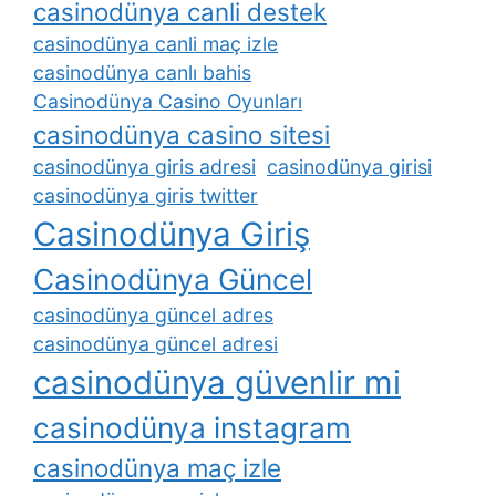
casinodünya canli destek
casinodünya canli maç izle
casinodünya canlı bahis
Casinodünya Casino Oyunları
casinodünya casino sitesi
casinodünya giris adresi
casinodünya girisi
casinodünya giris twitter
Casinodünya Giriş
Casinodünya Güncel
casinodünya güncel adres
casinodünya güncel adresi
casinodünya güvenlir mi
casinodünya instagram
casinodünya maç izle