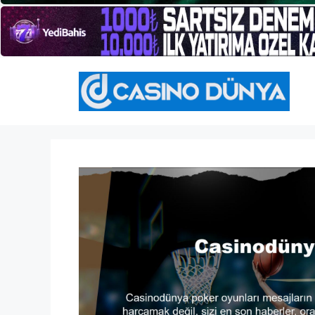
İçeriğe
atla