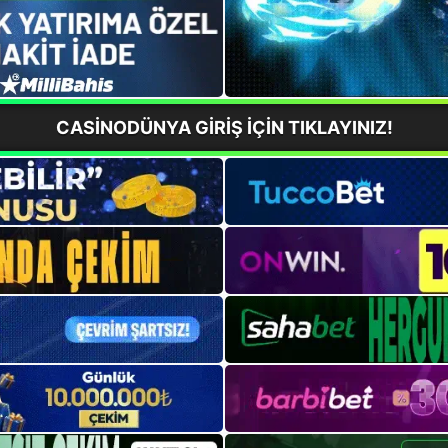
CASİNODÜNYA GİRİŞ İÇİN TIKLAYINIZ!