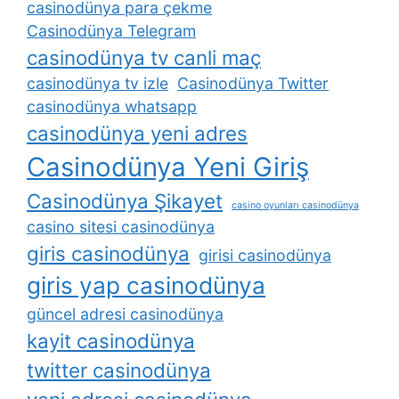
casinodünya para çekme
Casinodünya Telegram
casinodünya tv canli maç
casinodünya tv izle
Casinodünya Twitter
casinodünya whatsapp
casinodünya yeni adres
Casinodünya Yeni Giriş
Casinodünya Şikayet
casino oyunları casinodünya
casino sitesi casinodünya
giris casinodünya
girisi casinodünya
giris yap casinodünya
güncel adresi casinodünya
kayit casinodünya
twitter casinodünya