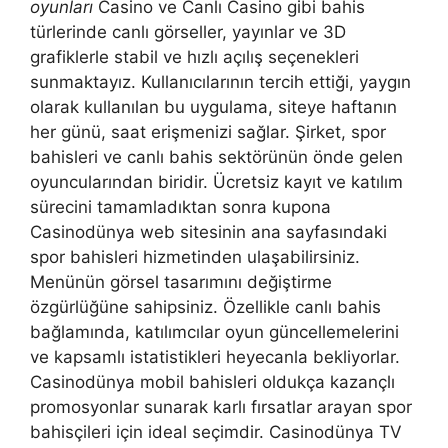
oyunları
Casino ve Canlı Casino gibi bahis
türlerinde canlı görseller, yayınlar ve 3D
grafiklerle stabil ve hızlı açılış seçenekleri
sunmaktayız. Kullanıcılarının tercih ettiği, yaygın
olarak kullanılan bu uygulama, siteye haftanın
her günü, saat erişmenizi sağlar. Şirket, spor
bahisleri ve canlı bahis sektörünün önde gelen
oyuncularından biridir. Ücretsiz kayıt ve katılım
sürecini tamamladıktan sonra kupona
Casinodünya web sitesinin ana sayfasındaki
spor bahisleri hizmetinden ulaşabilirsiniz.
Menünün görsel tasarımını değiştirme
özgürlüğüne sahipsiniz. Özellikle canlı bahis
bağlamında, katılımcılar oyun güncellemelerini
ve kapsamlı istatistikleri heyecanla bekliyorlar.
Casinodünya mobil bahisleri oldukça kazançlı
promosyonlar sunarak karlı fırsatlar arayan spor
bahisçileri için ideal seçimdir. Casinodünya TV