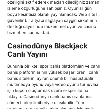
özelliğini aktif ederek maçları dilediğiniz zaman
izleme özgürlüğüne sahipsiniz. Oyunlar gün
boyu kesintisiz olarak yayınlanacak. Web sitesi,
güvenilir bir altyapı sağlayan saygın şirketlerin
desteği sayesinde mükemmel oyun ve casino
hizmetleri sunmaktadır.
Casinodünya Blackjack
Canlı Yayını
Bununla birlikte, spor bahis platformları ve canlı
bahis platformlarının yüksek başarı oranı, canlı
bahis sitelerini ayıran önemli bir husustur.Bir
multimedya oyunu veya video oyunu turnuvası
için kupon oluşturmak üzere e-spor adına
tıklayın. Casinodünya canlı bahis oranlarına
cömert talep limitleriyle ulaşılabilir. Tüm
ortalama oran analizlerine ulaşmak için canlı