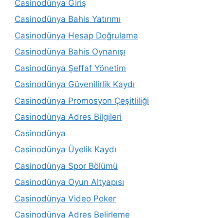
Casinodünya Giriş
Casinodünya Bahis Yatırımı
Casinodünya Hesap Doğrulama
Casinodünya Bahis Oynanışı
Casinodünya Şeffaf Yönetim
Casinodünya Güvenilirlik Kaydı
Casinodünya Promosyon Çeşitliliği
Casinodünya Adres Bilgileri
Casinodünya
Casinodünya Üyelik Kaydı
Casinodünya Spor Bölümü
Casinodünya Oyun Altyapısı
Casinodünya Video Poker
Casinodünya Adres Belirleme