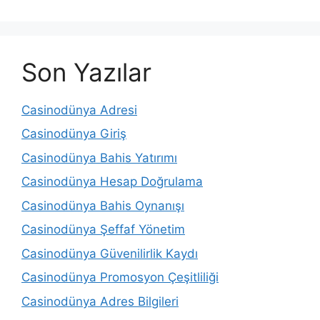
Son Yazılar
Casinodünya Adresi
Casinodünya Giriş
Casinodünya Bahis Yatırımı
Casinodünya Hesap Doğrulama
Casinodünya Bahis Oynanışı
Casinodünya Şeffaf Yönetim
Casinodünya Güvenilirlik Kaydı
Casinodünya Promosyon Çeşitliliği
Casinodünya Adres Bilgileri