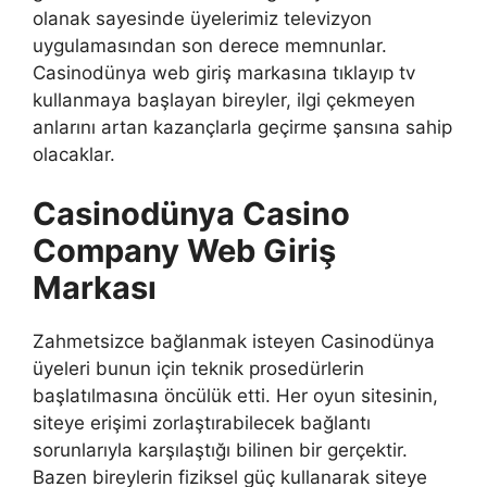
olanak sayesinde üyelerimiz televizyon
uygulamasından son derece memnunlar.
Casinodünya web giriş markasına tıklayıp tv
kullanmaya başlayan bireyler, ilgi çekmeyen
anlarını artan kazançlarla geçirme şansına sahip
olacaklar.
Casinodünya Casino
Company Web Giriş
Markası
Zahmetsizce bağlanmak isteyen Casinodünya
üyeleri bunun için teknik prosedürlerin
başlatılmasına öncülük etti. Her oyun sitesinin,
siteye erişimi zorlaştırabilecek bağlantı
sorunlarıyla karşılaştığı bilinen bir gerçektir.
Bazen bireylerin fiziksel güç kullanarak siteye