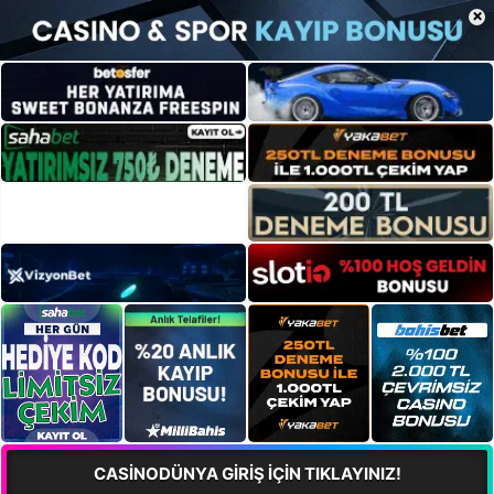
×
CASİNODÜNYA GİRİŞ İÇİN TIKLAYINIZ!