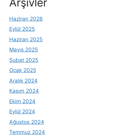
Arşivler
Haziran 2026
Eylül 2025
Haziran 2025
Mayıs 2025
Şubat 2025
Ocak 2025
Aralık 2024
Kasım 2024
Ekim 2024
Eylül 2024
Ağustos 2024
Temmuz 2024