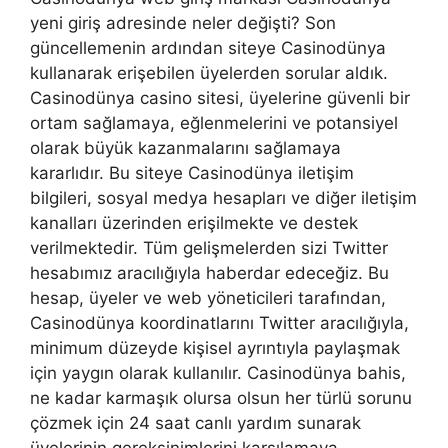
yeni giriş adresinde neler değişti? Son
güncellemenin ardından siteye Casinodünya
kullanarak erişebilen üyelerden sorular aldık.
Casinodünya casino sitesi, üyelerine güvenli bir
ortam sağlamaya, eğlenmelerini ve potansiyel
olarak büyük kazanmalarını sağlamaya
kararlıdır. Bu siteye Casinodünya iletişim
bilgileri, sosyal medya hesapları ve diğer iletişim
kanalları üzerinden erişilmekte ve destek
verilmektedir. Tüm gelişmelerden sizi Twitter
hesabımız aracılığıyla haberdar edeceğiz. Bu
hesap, üyeler ve web yöneticileri tarafından,
Casinodünya koordinatlarını Twitter aracılığıyla,
minimum düzeyde kişisel ayrıntıyla paylaşmak
için yaygın olarak kullanılır. Casinodünya bahis,
ne kadar karmaşık olursa olsun her türlü sorunu
çözmek için 24 saat canlı yardım sunarak