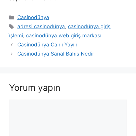
Kategoriler
Casinodünya
Etiketler
adresi casinodünya
,
casinodünya giriş
i̇şlemi
,
casinodünya web giriş markası
Casinodünya Canlı Yayını
Casinodünya Sanal Bahis Nedir
Yorum yapın
Yorum