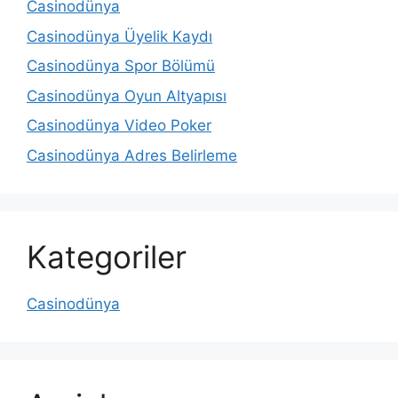
Casinodünya
Casinodünya Üyelik Kaydı
Casinodünya Spor Bölümü
Casinodünya Oyun Altyapısı
Casinodünya Video Poker
Casinodünya Adres Belirleme
Kategoriler
Casinodünya