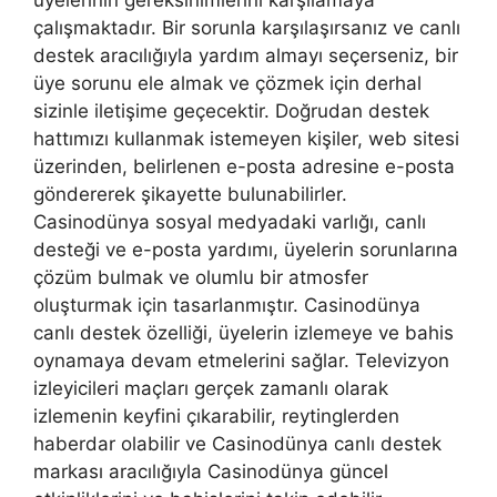
üyelerinin gereksinimlerini karşılamaya
çalışmaktadır. Bir sorunla karşılaşırsanız ve canlı
destek aracılığıyla yardım almayı seçerseniz, bir
üye sorunu ele almak ve çözmek için derhal
sizinle iletişime geçecektir. Doğrudan destek
hattımızı kullanmak istemeyen kişiler, web sitesi
üzerinden, belirlenen e-posta adresine e-posta
göndererek şikayette bulunabilirler.
Casinodünya sosyal medyadaki varlığı, canlı
desteği ve e-posta yardımı, üyelerin sorunlarına
çözüm bulmak ve olumlu bir atmosfer
oluşturmak için tasarlanmıştır. Casinodünya
canlı destek özelliği, üyelerin izlemeye ve bahis
oynamaya devam etmelerini sağlar. Televizyon
izleyicileri maçları gerçek zamanlı olarak
izlemenin keyfini çıkarabilir, reytinglerden
haberdar olabilir ve Casinodünya canlı destek
markası aracılığıyla Casinodünya güncel