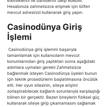
etkinliklerini ve bahislerini takip edebilir.
Hesabınıza zahmetsizce erişmek için lütfen
mevcut adresinizi kullanarak giriş yapın.
Casinodünya Giriş
İşlemi
Casinodünya giriş işlemini başarıyla
tamamlamak için kullanıcıların mevcut
konumlarından giriş yaptıktan sonra aşağıdaki
adımlara uymaları gerekir.Zahmetsizce
bağlanmak isteyen Casinodünya üyeleri bunun
için teknik prosedürlerin başlatılmasına öncülük
etti. Her oyun sitesinin, siteye erişimi
zorlaştırabilecek bağlantı sorunlarıyla karşılaştığı
bilinen bir gerçektir. Bazen bireylerin fiziksel güç
kullanarak siteye girip çıkamamasını sağlamak