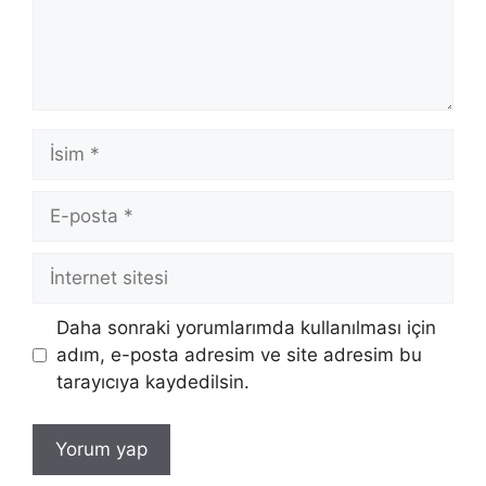
İsim
E-
posta
İnternet
sitesi
Daha sonraki yorumlarımda kullanılması için
adım, e-posta adresim ve site adresim bu
tarayıcıya kaydedilsin.