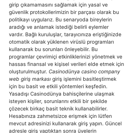
girip çıkamamasını sağlamak için yasal ve
güvenlik protokollerimizin bir parçası olarak bu
politikayı uygularız. Bu senaryoda bireylerin
aradığı ve anlamak istediği belirli eylemler
vardır. Bağlı kuruluşlar, tarayıcınıza eriştiğinizde
otomatik olarak yüklenen virüslü programları
kullanarak bu sorunları önleyebilir. Bu
programlar çevrimiçi etkinliklerinizi yönetmek ve
hassas finansal ve kişisel verileri elde etmek için
oluşturulmuştur.
Casinodünya casino company
web giriş markası
giriş işlemini basitleştirmek
için bu basit ve etkili yöntemleri keşfedin.
Yasadışı Casinodünya bahisçilerine ulaşmak
isteyen kişiler, sorunlarını etkili bir şekilde
çözecek birkaç basit teknik kullanabilirler.
Hesabınıza zahmetsizce erişmek için lütfen
mevcut adresinizi kullanarak giriş yapın. Güncel
adresle giriş yaptıktan sonra üyelerin