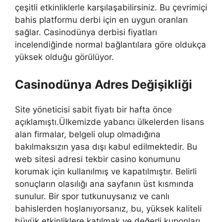
çeşitli etkinliklerle karşılaşabilirsiniz. Bu çevrimiçi
bahis platformu derbi için en uygun oranları
sağlar. Casinodünya derbisi fiyatları
incelendiğinde normal bağlantılara göre oldukça
yüksek olduğu görülüyor.
Casinodünya Adres Değişikliği
Site yöneticisi sabit fiyatı bir hafta önce
açıklamıştı.Ülkemizde yabancı ülkelerden lisans
alan firmalar, belgeli olup olmadığına
bakılmaksızın yasa dışı kabul edilmektedir. Bu
web sitesi adresi tekbir casino konumunu
korumak için kullanılmış ve kapatılmıştır. Belirli
sonuçların olasılığı ana sayfanın üst kısmında
sunulur. Bir spor tutkunuysanız ve canlı
bahislerden hoşlanıyorsanız, bu, yüksek kaliteli
büyük etkinliklere katılmak ve değerli kuponları