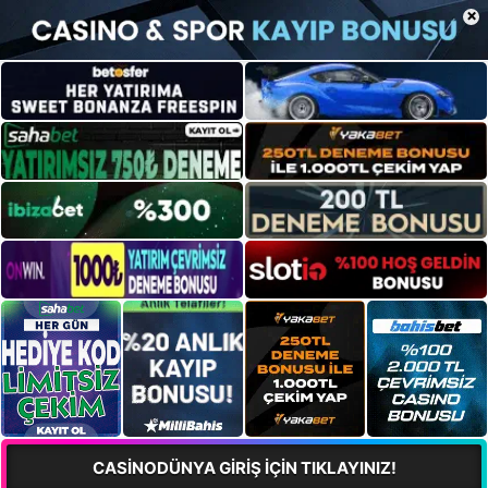
×
CASİNODÜNYA GİRİŞ İÇİN TIKLAYINIZ!