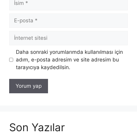
E-
posta
İnternet
sitesi
Daha sonraki yorumlarımda kullanılması için
adım, e-posta adresim ve site adresim bu
tarayıcıya kaydedilsin.
Son Yazılar