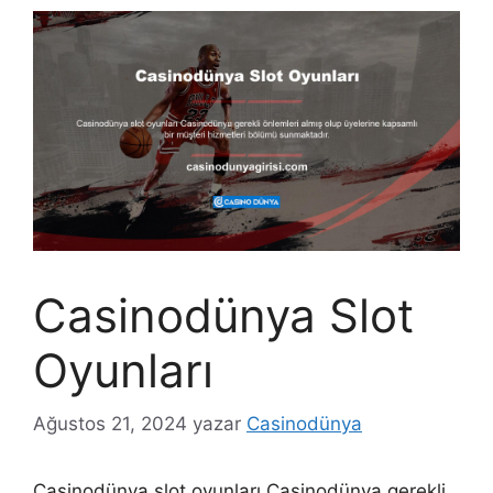
Casinodünya Slot
Oyunları
Ağustos 21, 2024
yazar
Casinodünya
Casinodünya slot oyunları Casinodünya gerekli