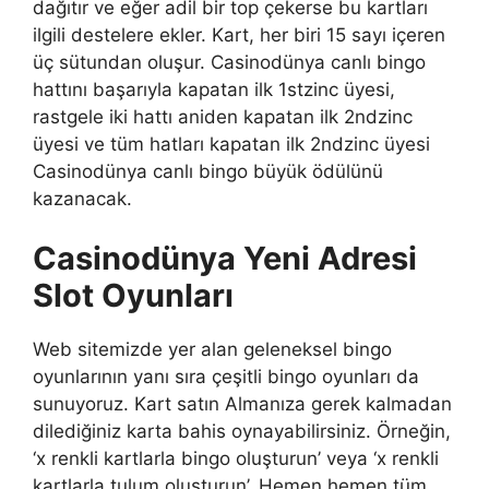
dağıtır ve eğer adil bir top çekerse bu kartları
ilgili destelere ekler. Kart, her biri 15 sayı içeren
üç sütundan oluşur. Casinodünya canlı bingo
hattını başarıyla kapatan ilk 1stzinc üyesi,
rastgele iki hattı aniden kapatan ilk 2ndzinc
üyesi ve tüm hatları kapatan ilk 2ndzinc üyesi
Casinodünya canlı bingo büyük ödülünü
kazanacak.
Casinodünya Yeni Adresi
Slot Oyunları
Web sitemizde yer alan geleneksel bingo
oyunlarının yanı sıra çeşitli bingo oyunları da
sunuyoruz. Kart satın Almanıza gerek kalmadan
dilediğiniz karta bahis oynayabilirsiniz. Örneğin,
‘x renkli kartlarla bingo oluşturun’ veya ‘x renkli
kartlarla tulum oluşturun’. Hemen hemen tüm