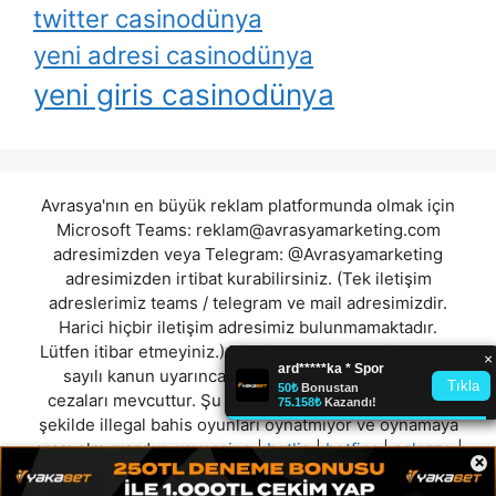
twitter casinodünya
yeni adresi casinodünya
yeni giris casinodünya
Avrasya'nın en büyük reklam platformunda olmak için
Microsoft Teams:
reklam@avrasyamarketing.com
adresimizden veya Telegram: @Avrasyamarketing
adresimizden irtibat kurabilirsiniz. (Tek iletişim
adreslerimiz teams / telegram ve mail adresimizdir.
Harici hiçbir iletişim adresimiz bulunmamaktadır.
Lütfen itibar etmeyiniz.) Türkiye yasalarına göre 7258
sayılı kanun uyarınca yasa dışı bahis oynamanın
cezaları mevcuttur. Şu an bulunduğunuz site hiç bir
şekilde illegal bahis oyunları oynatmıyor ve oynamaya
aracı olmuyordur.
vaycasino
|
betlio
|
betfica
|
palazzo
|
×
casinojuno
|
ronesansbet
|
betlog
|
betovisadres
"