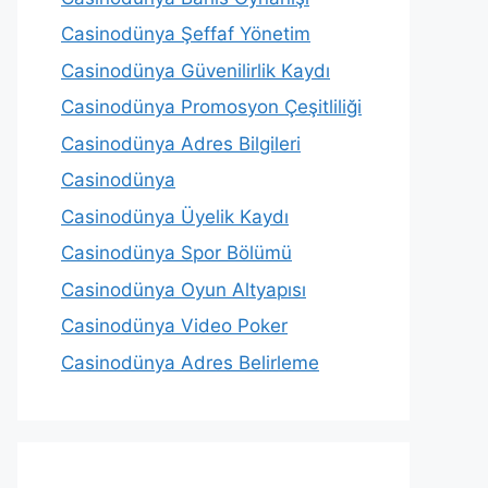
Casinodünya Şeffaf Yönetim
Casinodünya Güvenilirlik Kaydı
Casinodünya Promosyon Çeşitliliği
Casinodünya Adres Bilgileri
Casinodünya
Casinodünya Üyelik Kaydı
Casinodünya Spor Bölümü
Casinodünya Oyun Altyapısı
Casinodünya Video Poker
Casinodünya Adres Belirleme