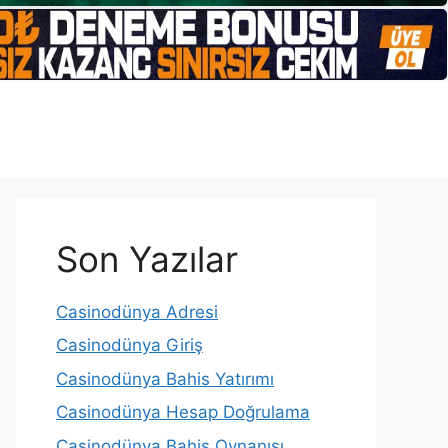
Son Yazılar
Casinodünya Adresi
Casinodünya Giriş
Casinodünya Bahis Yatırımı
Casinodünya Hesap Doğrulama
Casinodünya Bahis Oynanışı