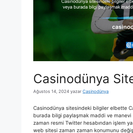
Casinodünya Sites
Ağustos 14, 2024
yazar
Casinodünya
Casinodünya sitesindeki bilgiler elbette 
burada bilgi paylaşmak maddi ve manevi i
zaman resmi Twitter hesabından işlem ya
web sitesi zaman zaman konumunu değişti