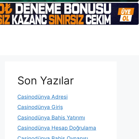
Son Yazılar
Casinodünya Adresi
Casinodünya Giriş
Casinodünya Bahis Yatırımı
Casinodünya Hesap Doğrulama
Casinodünya Bahis Oynanışı