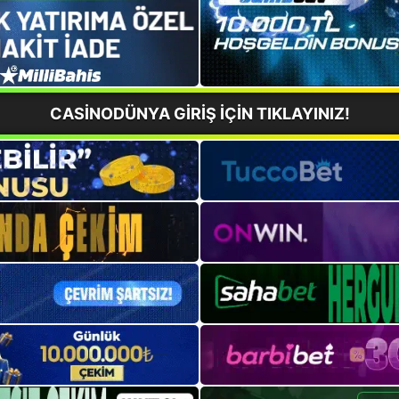
CASİNODÜNYA GİRİŞ İÇİN TIKLAYINIZ!